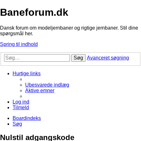
Baneforum.dk
Dansk forum om modeljernbaner og rigtige jernbaner. Stil dine
spørgsmål her.
Spring til indhold
Søg
Avanceret søgning
Hurtige links
Ubesvarede indlæg
Aktive emner
Log ind
Tilmeld
Boardindeks
Søg
Nulstil adgangskode