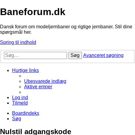
Baneforum.dk
Dansk forum om modeljernbaner og rigtige jernbaner. Stil dine
spørgsmål her.
Spring til indhold
Søg
Avanceret søgning
Hurtige links
Ubesvarede indlæg
Aktive emner
Log ind
Tilmeld
Boardindeks
Søg
Nulstil adgangskode