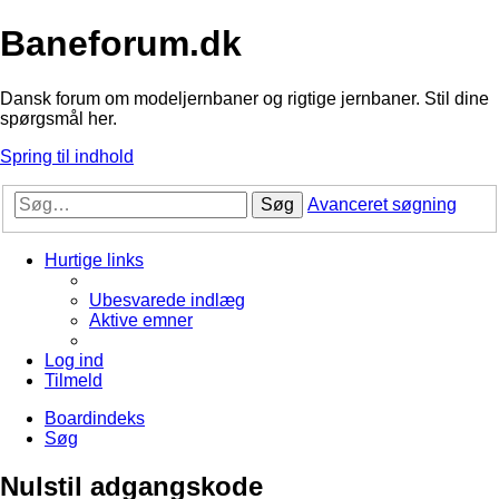
Baneforum.dk
Dansk forum om modeljernbaner og rigtige jernbaner. Stil dine
spørgsmål her.
Spring til indhold
Søg
Avanceret søgning
Hurtige links
Ubesvarede indlæg
Aktive emner
Log ind
Tilmeld
Boardindeks
Søg
Nulstil adgangskode