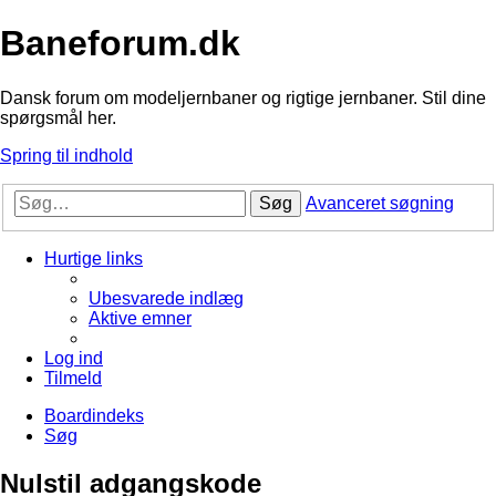
Baneforum.dk
Dansk forum om modeljernbaner og rigtige jernbaner. Stil dine
spørgsmål her.
Spring til indhold
Søg
Avanceret søgning
Hurtige links
Ubesvarede indlæg
Aktive emner
Log ind
Tilmeld
Boardindeks
Søg
Nulstil adgangskode