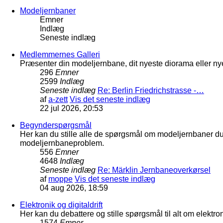
Modeljernbaner
Emner
Indlæg
Seneste indlæg
Medlemmernes Galleri
Præsenter din modeljernbane, dit nyeste diorama eller nye
296
Emner
2599
Indlæg
Seneste indlæg
Re: Berlin Friedrichstrasse -…
af
a-zett
Vis det seneste indlæg
22 jul 2026, 20:53
Begynderspørgsmål
Her kan du stille alle de spørgsmål om modeljernbaner d
modeljernbaneproblem.
556
Emner
4648
Indlæg
Seneste indlæg
Re: Märklin Jernbaneoverkørsel
af
moppe
Vis det seneste indlæg
04 aug 2026, 18:59
Elektronik og digitaldrift
Her kan du debattere og stille spørgsmål til alt om elektron
1574
Emner