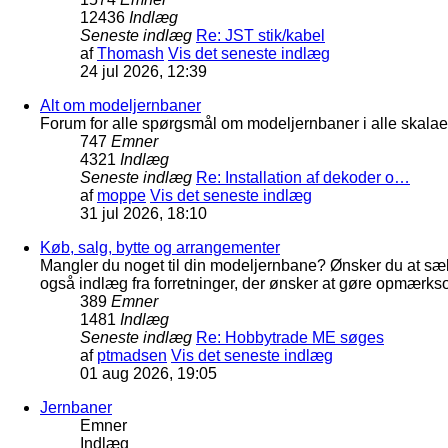
12436
Indlæg
Seneste indlæg
Re: JST stik/kabel
af
Thomash
Vis det seneste indlæg
24 jul 2026, 12:39
Alt om modeljernbaner
Forum for alle spørgsmål om modeljernbaner i alle skalaer
747
Emner
4321
Indlæg
Seneste indlæg
Re: Installation af dekoder o…
af
moppe
Vis det seneste indlæg
31 jul 2026, 18:10
Køb, salg, bytte og arrangementer
Mangler du noget til din modeljernbane? Ønsker du at sæl
også indlæg fra forretninger, der ønsker at gøre opmærkso
389
Emner
1481
Indlæg
Seneste indlæg
Re: Hobbytrade ME søges
af
ptmadsen
Vis det seneste indlæg
01 aug 2026, 19:05
Jernbaner
Emner
Indlæg