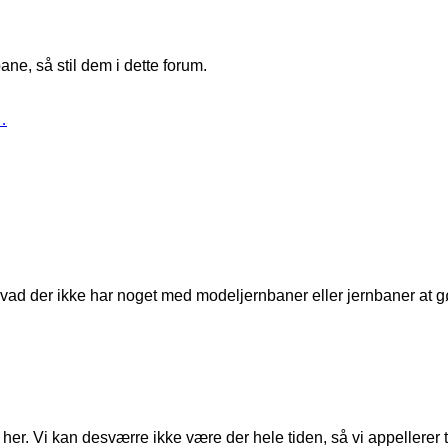
ne, så stil dem i dette forum.
…
t, hvad der ikke har noget med modeljernbaner eller jernbaner at g
er. Vi kan desværre ikke være der hele tiden, så vi appellerer til