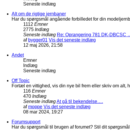
Seneste indlæg
Alt om de rigtige jernbaner
Har du spørgsmål angående forbilledet for din modeljernba
1112
Emner
2775
Indlæg
Seneste indlæg
Re: Oprangering 781 DK-DBCSC 
af
bygger01
Vis det seneste indlæg
12 maj 2026, 21:58
Andet
Emner
Indlæg
Seneste indlæg
Off Topic
Fortæl en vittighed, vis din nye bil frem eller skriv om al
116
Emner
470
Indlæg
Seneste indlæg
At gå til bekendelse….
af
moppe
Vis det seneste indlæg
08 mar 2024, 19:27
Forumsupport
Har du spørgsmål til brugen af forumet? Stil dit spørgsmål h