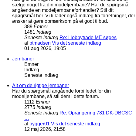
sælge noget fra din modeljernbane? Har du spørgsmål
angående en modeljernbaneforhandler? Stil dit
spøgrsmål her. Vi tillader også indlæg fra forretninger, der
ønsker at gøre opmærksom på et godt tilbud.
389
Emner
1481
Indlæg
Seneste indlæg
Re: Hobbytrade ME søges
af
ptmadsen
Vis det seneste indlæg
01 aug 2026, 19:05
Jernbaner
Emner
Indlæg
Seneste indlæg
Alt om de rigtige jernbaner
Har du spørgsmål angående forbilledet for din
modeljernbane, så stil dem i dette forum.
1112
Emner
2775
Indlæg
Seneste indlæg
Re: Oprangering 781 DK-DBCSC
…
af
bygger01
Vis det seneste indlæg
12 maj 2026, 21:58