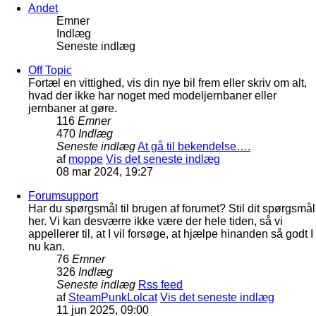
Andet
Emner
Indlæg
Seneste indlæg
Off Topic
Fortæl en vittighed, vis din nye bil frem eller skriv om alt,
hvad der ikke har noget med modeljernbaner eller
jernbaner at gøre.
116
Emner
470
Indlæg
Seneste indlæg
At gå til bekendelse….
af
moppe
Vis det seneste indlæg
08 mar 2024, 19:27
Forumsupport
Har du spørgsmål til brugen af forumet? Stil dit spørgsmål
her. Vi kan desværre ikke være der hele tiden, så vi
appellerer til, at I vil forsøge, at hjælpe hinanden så godt I
nu kan.
76
Emner
326
Indlæg
Seneste indlæg
Rss feed
af
SteamPunkLolcat
Vis det seneste indlæg
11 jun 2025, 09:00