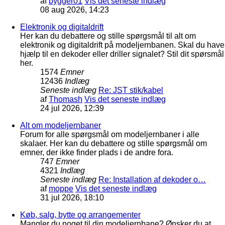
af
bygger01
Vis det seneste indlæg
08 aug 2026, 14:23
Elektronik og digitaldrift
Her kan du debattere og stille spørgsmål til alt om
elektronik og digitaldrift på modeljernbanen. Skal du have
hjælp til en dekoder eller driller signalet? Stil dit spørsmål
her.
1574
Emner
12436
Indlæg
Seneste indlæg
Re: JST stik/kabel
af
Thomash
Vis det seneste indlæg
24 jul 2026, 12:39
Alt om modeljernbaner
Forum for alle spørgsmål om modeljernbaner i alle
skalaer. Her kan du debattere og stille spørgsmål om
emner, der ikke finder plads i de andre fora.
747
Emner
4321
Indlæg
Seneste indlæg
Re: Installation af dekoder o…
af
moppe
Vis det seneste indlæg
31 jul 2026, 18:10
Køb, salg, bytte og arrangementer
Mangler du noget til din modeljernbane? Ønsker du at