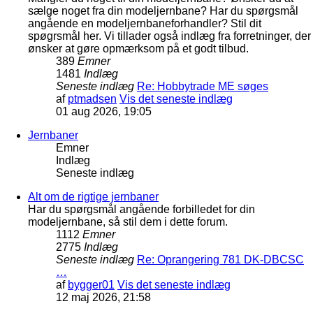
sælge noget fra din modeljernbane? Har du spørgsmål
angående en modeljernbaneforhandler? Stil dit
spøgrsmål her. Vi tillader også indlæg fra forretninger, der
ønsker at gøre opmærksom på et godt tilbud.
389
Emner
1481
Indlæg
Seneste indlæg
Re: Hobbytrade ME søges
af
ptmadsen
Vis det seneste indlæg
01 aug 2026, 19:05
Jernbaner
Emner
Indlæg
Seneste indlæg
Alt om de rigtige jernbaner
Har du spørgsmål angående forbilledet for din
modeljernbane, så stil dem i dette forum.
1112
Emner
2775
Indlæg
Seneste indlæg
Re: Oprangering 781 DK-DBCSC
…
af
bygger01
Vis det seneste indlæg
12 maj 2026, 21:58