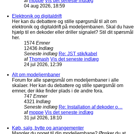
af
moppe
Vis det seneste indlæg
04 aug 2026, 18:59
Elektronik og digitaldrift
Her kan du debattere og stille spørgsmål til alt om
elektronik og digitaldrift på modeljernbanen. Skal du have
hjælp til en dekoder eller driller signalet? Stil dit spørsmål
her.
1574
Emner
12436
Indlæg
Seneste indlæg
Re: JST stik/kabel
af
Thomash
Vis det seneste indlæg
24 jul 2026, 12:39
Alt om modeljernbaner
Forum for alle spørgsmål om modeljernbaner i alle
skalaer. Her kan du debattere og stille spørgsmål om
emner, der ikke finder plads i de andre fora.
747
Emner
4321
Indlæg
Seneste indlæg
Re: Installation af dekoder o…
af
moppe
Vis det seneste indlæg
31 jul 2026, 18:10
Køb, salg, bytte og arrangementer
Mangler du noget til din modeljernbane? Ønsker du at