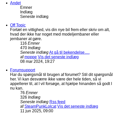
Andet
Emner
Indlæg
Seneste indlæg
Off Topic
Fortæl en vittighed, vis din nye bil frem eller skriv om alt,
hvad der ikke har noget med modeljernbaner eller
jernbaner at gøre.
116
Emner
470
Indlæg
Seneste indlæg
At gå til bekendelse….
af
moppe
Vis det seneste indlæg
08 mar 2024, 19:27
Forumsupport
Har du spørgsmål til brugen af forumet? Stil dit spørgsmål
her. Vi kan desværre ikke være der hele tiden, så vi
appellerer til, at I vil forsøge, at hjælpe hinanden så godt I
nu kan.
76
Emner
326
Indlæg
Seneste indlæg
Rss feed
af
SteamPunkLolcat
Vis det seneste indlæg
11 jun 2025, 09:00