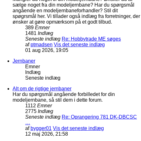
sælge noget fra din modeljernbane? Har du spørgsmål
angående en modeljernbaneforhandler? Stil dit
spøgrsmål her. Vi tillader også indlæg fra forretninger, der
ønsker at gøre opmærksom på et godt tilbud.
389
Emner
1481
Indlæg
Seneste indlæg
Re: Hobbytrade ME søges
af
ptmadsen
Vis det seneste indlæg
01 aug 2026, 19:05
Jernbaner
Emner
Indlæg
Seneste indlæg
Alt om de rigtige jernbaner
Har du spørgsmål angående forbilledet for din
modeljernbane, så stil dem i dette forum.
1112
Emner
2775
Indlæg
Seneste indlæg
Re: Oprangering 781 DK-DBCSC
…
af
bygger01
Vis det seneste indlæg
12 maj 2026, 21:58