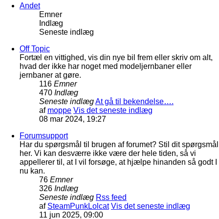
Andet
Emner
Indlæg
Seneste indlæg
Off Topic
Fortæl en vittighed, vis din nye bil frem eller skriv om alt,
hvad der ikke har noget med modeljernbaner eller
jernbaner at gøre.
116
Emner
470
Indlæg
Seneste indlæg
At gå til bekendelse….
af
moppe
Vis det seneste indlæg
08 mar 2024, 19:27
Forumsupport
Har du spørgsmål til brugen af forumet? Stil dit spørgsmål
her. Vi kan desværre ikke være der hele tiden, så vi
appellerer til, at I vil forsøge, at hjælpe hinanden så godt I
nu kan.
76
Emner
326
Indlæg
Seneste indlæg
Rss feed
af
SteamPunkLolcat
Vis det seneste indlæg
11 jun 2025, 09:00