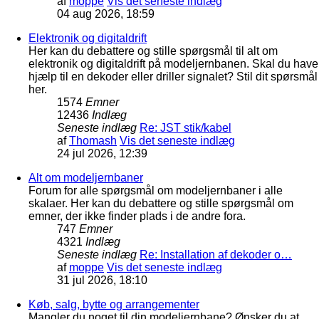
af
moppe
Vis det seneste indlæg
04 aug 2026, 18:59
Elektronik og digitaldrift
Her kan du debattere og stille spørgsmål til alt om
elektronik og digitaldrift på modeljernbanen. Skal du have
hjælp til en dekoder eller driller signalet? Stil dit spørsmål
her.
1574
Emner
12436
Indlæg
Seneste indlæg
Re: JST stik/kabel
af
Thomash
Vis det seneste indlæg
24 jul 2026, 12:39
Alt om modeljernbaner
Forum for alle spørgsmål om modeljernbaner i alle
skalaer. Her kan du debattere og stille spørgsmål om
emner, der ikke finder plads i de andre fora.
747
Emner
4321
Indlæg
Seneste indlæg
Re: Installation af dekoder o…
af
moppe
Vis det seneste indlæg
31 jul 2026, 18:10
Køb, salg, bytte og arrangementer
Mangler du noget til din modeljernbane? Ønsker du at