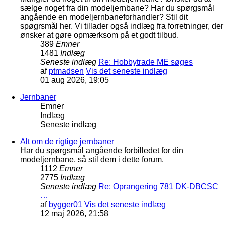
sælge noget fra din modeljernbane? Har du spørgsmål
angående en modeljernbaneforhandler? Stil dit
spøgrsmål her. Vi tillader også indlæg fra forretninger, der
ønsker at gøre opmærksom på et godt tilbud.
389
Emner
1481
Indlæg
Seneste indlæg
Re: Hobbytrade ME søges
af
ptmadsen
Vis det seneste indlæg
01 aug 2026, 19:05
Jernbaner
Emner
Indlæg
Seneste indlæg
Alt om de rigtige jernbaner
Har du spørgsmål angående forbilledet for din
modeljernbane, så stil dem i dette forum.
1112
Emner
2775
Indlæg
Seneste indlæg
Re: Oprangering 781 DK-DBCSC
…
af
bygger01
Vis det seneste indlæg
12 maj 2026, 21:58