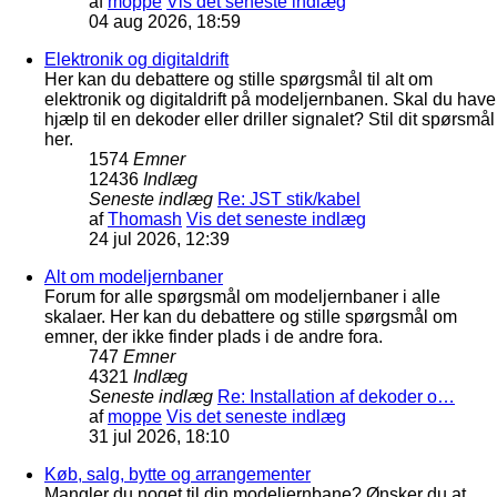
af
moppe
Vis det seneste indlæg
04 aug 2026, 18:59
Elektronik og digitaldrift
Her kan du debattere og stille spørgsmål til alt om
elektronik og digitaldrift på modeljernbanen. Skal du have
hjælp til en dekoder eller driller signalet? Stil dit spørsmål
her.
1574
Emner
12436
Indlæg
Seneste indlæg
Re: JST stik/kabel
af
Thomash
Vis det seneste indlæg
24 jul 2026, 12:39
Alt om modeljernbaner
Forum for alle spørgsmål om modeljernbaner i alle
skalaer. Her kan du debattere og stille spørgsmål om
emner, der ikke finder plads i de andre fora.
747
Emner
4321
Indlæg
Seneste indlæg
Re: Installation af dekoder o…
af
moppe
Vis det seneste indlæg
31 jul 2026, 18:10
Køb, salg, bytte og arrangementer
Mangler du noget til din modeljernbane? Ønsker du at