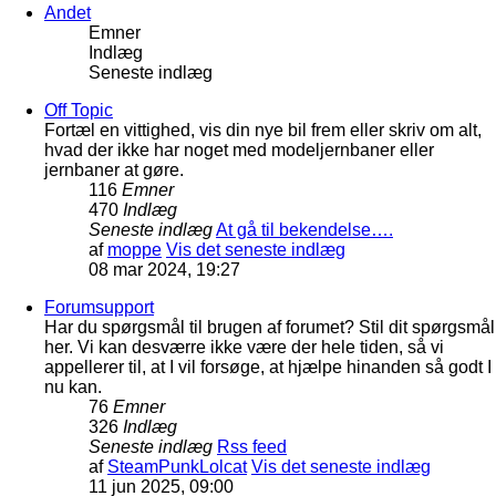
Andet
Emner
Indlæg
Seneste indlæg
Off Topic
Fortæl en vittighed, vis din nye bil frem eller skriv om alt,
hvad der ikke har noget med modeljernbaner eller
jernbaner at gøre.
116
Emner
470
Indlæg
Seneste indlæg
At gå til bekendelse….
af
moppe
Vis det seneste indlæg
08 mar 2024, 19:27
Forumsupport
Har du spørgsmål til brugen af forumet? Stil dit spørgsmål
her. Vi kan desværre ikke være der hele tiden, så vi
appellerer til, at I vil forsøge, at hjælpe hinanden så godt I
nu kan.
76
Emner
326
Indlæg
Seneste indlæg
Rss feed
af
SteamPunkLolcat
Vis det seneste indlæg
11 jun 2025, 09:00