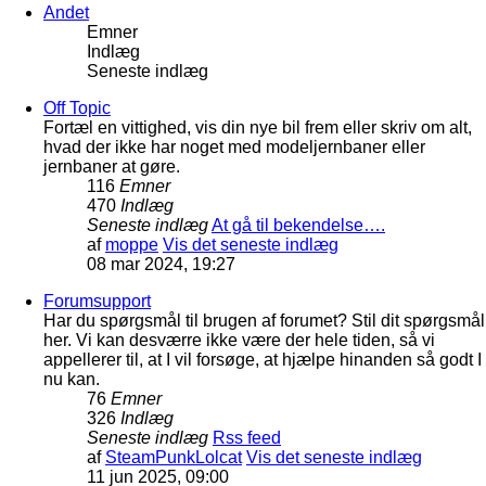
Andet
Emner
Indlæg
Seneste indlæg
Off Topic
Fortæl en vittighed, vis din nye bil frem eller skriv om alt,
hvad der ikke har noget med modeljernbaner eller
jernbaner at gøre.
116
Emner
470
Indlæg
Seneste indlæg
At gå til bekendelse….
af
moppe
Vis det seneste indlæg
08 mar 2024, 19:27
Forumsupport
Har du spørgsmål til brugen af forumet? Stil dit spørgsmål
her. Vi kan desværre ikke være der hele tiden, så vi
appellerer til, at I vil forsøge, at hjælpe hinanden så godt I
nu kan.
76
Emner
326
Indlæg
Seneste indlæg
Rss feed
af
SteamPunkLolcat
Vis det seneste indlæg
11 jun 2025, 09:00