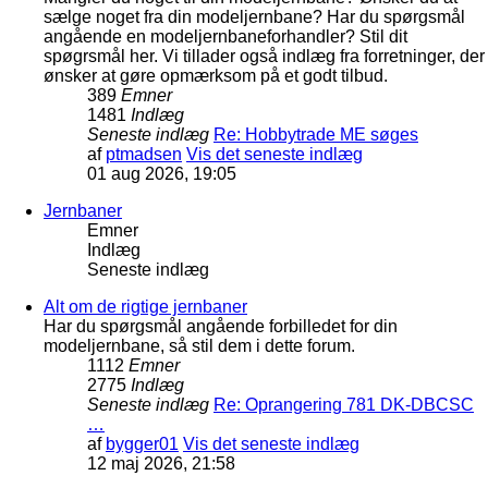
sælge noget fra din modeljernbane? Har du spørgsmål
angående en modeljernbaneforhandler? Stil dit
spøgrsmål her. Vi tillader også indlæg fra forretninger, der
ønsker at gøre opmærksom på et godt tilbud.
389
Emner
1481
Indlæg
Seneste indlæg
Re: Hobbytrade ME søges
af
ptmadsen
Vis det seneste indlæg
01 aug 2026, 19:05
Jernbaner
Emner
Indlæg
Seneste indlæg
Alt om de rigtige jernbaner
Har du spørgsmål angående forbilledet for din
modeljernbane, så stil dem i dette forum.
1112
Emner
2775
Indlæg
Seneste indlæg
Re: Oprangering 781 DK-DBCSC
…
af
bygger01
Vis det seneste indlæg
12 maj 2026, 21:58