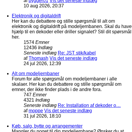
af
bygger01
Vis det seneste indlæg
10 aug 2026, 20:37
Elektronik og digitaldrift
Her kan du debattere og stille spørgsmål til alt om
elektronik og digitaldrift på modeljernbanen. Skal du have
hjælp til en dekoder eller driller signalet? Stil dit spørsmål
her.
1574
Emner
12436
Indlæg
Seneste indlæg
Re: JST stik/kabel
af
Thomash
Vis det seneste indlæg
24 jul 2026, 12:39
Alt om modeljernbaner
Forum for alle spørgsmål om modeljernbaner i alle
skalaer. Her kan du debattere og stille spørgsmål om
emner, der ikke finder plads i de andre fora.
747
Emner
4321
Indlæg
Seneste indlæg
Re: Installation af dekoder o…
af
moppe
Vis det seneste indlæg
31 jul 2026, 18:10
Køb, salg, bytte og arrangementer
Mangler du noget til din modeljernbane? Ønsker du at