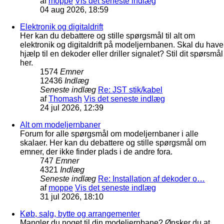
af
moppe
Vis det seneste indlæg
04 aug 2026, 18:59
Elektronik og digitaldrift
Her kan du debattere og stille spørgsmål til alt om
elektronik og digitaldrift på modeljernbanen. Skal du have
hjælp til en dekoder eller driller signalet? Stil dit spørsmål
her.
1574
Emner
12436
Indlæg
Seneste indlæg
Re: JST stik/kabel
af
Thomash
Vis det seneste indlæg
24 jul 2026, 12:39
Alt om modeljernbaner
Forum for alle spørgsmål om modeljernbaner i alle
skalaer. Her kan du debattere og stille spørgsmål om
emner, der ikke finder plads i de andre fora.
747
Emner
4321
Indlæg
Seneste indlæg
Re: Installation af dekoder o…
af
moppe
Vis det seneste indlæg
31 jul 2026, 18:10
Køb, salg, bytte og arrangementer
Mangler du noget til din modeljernbane? Ønsker du at