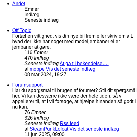
Andet
Emner
Indlæg
Seneste indlæg
Off Topic
Fortæl en vittighed, vis din nye bil frem eller skriv om alt,
hvad der ikke har noget med modeljernbaner eller
jernbaner at gøre.
116
Emner
470
Indlæg
Seneste indlæg
At gå til bekendelse….
af
moppe
Vis det seneste indlæg
08 mar 2024, 19:27
Forumsupport
Har du spørgsmål til brugen af forumet? Stil dit spørgsmål
her. Vi kan desværre ikke være der hele tiden, så vi
appellerer til, at I vil forsøge, at hjælpe hinanden så godt I
nu kan.
76
Emner
326
Indlæg
Seneste indlæg
Rss feed
af
SteamPunkLolcat
Vis det seneste indlæg
11 jun 2025, 09:00