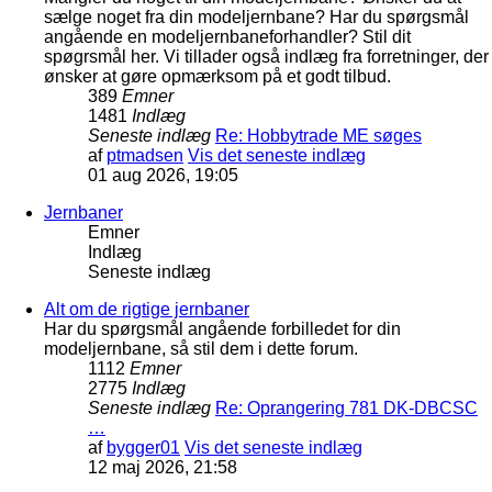
sælge noget fra din modeljernbane? Har du spørgsmål
angående en modeljernbaneforhandler? Stil dit
spøgrsmål her. Vi tillader også indlæg fra forretninger, der
ønsker at gøre opmærksom på et godt tilbud.
389
Emner
1481
Indlæg
Seneste indlæg
Re: Hobbytrade ME søges
af
ptmadsen
Vis det seneste indlæg
01 aug 2026, 19:05
Jernbaner
Emner
Indlæg
Seneste indlæg
Alt om de rigtige jernbaner
Har du spørgsmål angående forbilledet for din
modeljernbane, så stil dem i dette forum.
1112
Emner
2775
Indlæg
Seneste indlæg
Re: Oprangering 781 DK-DBCSC
…
af
bygger01
Vis det seneste indlæg
12 maj 2026, 21:58