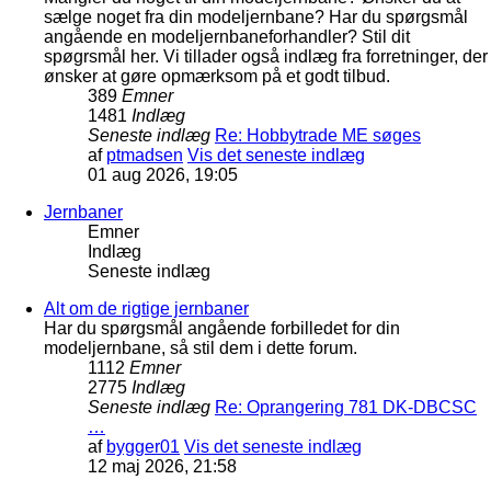
sælge noget fra din modeljernbane? Har du spørgsmål
angående en modeljernbaneforhandler? Stil dit
spøgrsmål her. Vi tillader også indlæg fra forretninger, der
ønsker at gøre opmærksom på et godt tilbud.
389
Emner
1481
Indlæg
Seneste indlæg
Re: Hobbytrade ME søges
af
ptmadsen
Vis det seneste indlæg
01 aug 2026, 19:05
Jernbaner
Emner
Indlæg
Seneste indlæg
Alt om de rigtige jernbaner
Har du spørgsmål angående forbilledet for din
modeljernbane, så stil dem i dette forum.
1112
Emner
2775
Indlæg
Seneste indlæg
Re: Oprangering 781 DK-DBCSC
…
af
bygger01
Vis det seneste indlæg
12 maj 2026, 21:58