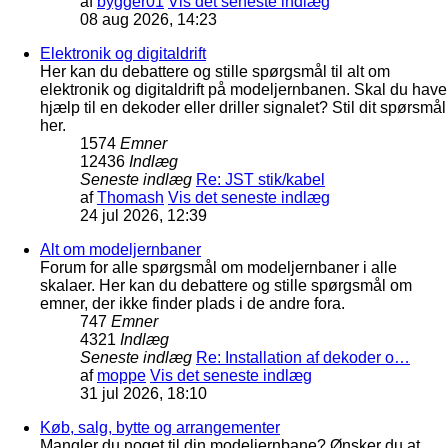
af
bygger01
Vis det seneste indlæg
08 aug 2026, 14:23
Elektronik og digitaldrift
Her kan du debattere og stille spørgsmål til alt om
elektronik og digitaldrift på modeljernbanen. Skal du have
hjælp til en dekoder eller driller signalet? Stil dit spørsmål
her.
1574
Emner
12436
Indlæg
Seneste indlæg
Re: JST stik/kabel
af
Thomash
Vis det seneste indlæg
24 jul 2026, 12:39
Alt om modeljernbaner
Forum for alle spørgsmål om modeljernbaner i alle
skalaer. Her kan du debattere og stille spørgsmål om
emner, der ikke finder plads i de andre fora.
747
Emner
4321
Indlæg
Seneste indlæg
Re: Installation af dekoder o…
af
moppe
Vis det seneste indlæg
31 jul 2026, 18:10
Køb, salg, bytte og arrangementer
Mangler du noget til din modeljernbane? Ønsker du at