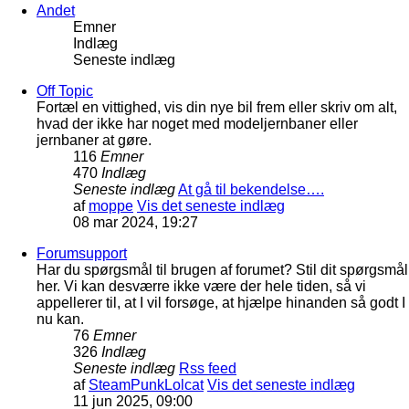
Andet
Emner
Indlæg
Seneste indlæg
Off Topic
Fortæl en vittighed, vis din nye bil frem eller skriv om alt,
hvad der ikke har noget med modeljernbaner eller
jernbaner at gøre.
116
Emner
470
Indlæg
Seneste indlæg
At gå til bekendelse….
af
moppe
Vis det seneste indlæg
08 mar 2024, 19:27
Forumsupport
Har du spørgsmål til brugen af forumet? Stil dit spørgsmål
her. Vi kan desværre ikke være der hele tiden, så vi
appellerer til, at I vil forsøge, at hjælpe hinanden så godt I
nu kan.
76
Emner
326
Indlæg
Seneste indlæg
Rss feed
af
SteamPunkLolcat
Vis det seneste indlæg
11 jun 2025, 09:00