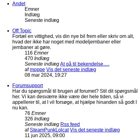
Andet
Emner
Indlæg
Seneste indlæg
Off Topic
Fortæl en vittighed, vis din nye bil frem eller skriv om alt,
hvad der ikke har noget med modeljernbaner eller
jernbaner at gøre.
116
Emner
470
Indlæg
Seneste indlæg
At gå til bekendelse….
af
moppe
Vis det seneste indlæg
08 mar 2024, 19:27
Forumsupport
Har du spørgsmål til brugen af forumet? Stil dit spørgsmål
her. Vi kan desværre ikke være der hele tiden, så vi
appellerer til, at I vil forsøge, at hjælpe hinanden så godt I
nu kan.
76
Emner
326
Indlæg
Seneste indlæg
Rss feed
af
SteamPunkLolcat
Vis det seneste indlæg
11 jun 2025, 09:00