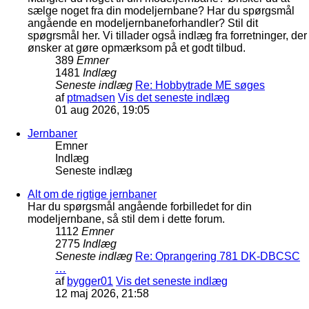
sælge noget fra din modeljernbane? Har du spørgsmål
angående en modeljernbaneforhandler? Stil dit
spøgrsmål her. Vi tillader også indlæg fra forretninger, der
ønsker at gøre opmærksom på et godt tilbud.
389
Emner
1481
Indlæg
Seneste indlæg
Re: Hobbytrade ME søges
af
ptmadsen
Vis det seneste indlæg
01 aug 2026, 19:05
Jernbaner
Emner
Indlæg
Seneste indlæg
Alt om de rigtige jernbaner
Har du spørgsmål angående forbilledet for din
modeljernbane, så stil dem i dette forum.
1112
Emner
2775
Indlæg
Seneste indlæg
Re: Oprangering 781 DK-DBCSC
…
af
bygger01
Vis det seneste indlæg
12 maj 2026, 21:58