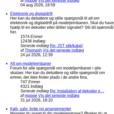
af
moppe
Vis det seneste indlæg
04 aug 2026, 18:59
Elektronik og digitaldrift
Her kan du debattere og stille spørgsmål til alt om
elektronik og digitaldrift på modeljernbanen. Skal du have
hjælp til en dekoder eller driller signalet? Stil dit spørsmål
her.
1574
Emner
12436
Indlæg
Seneste indlæg
Re: JST stik/kabel
af
Thomash
Vis det seneste indlæg
24 jul 2026, 12:39
Alt om modeljernbaner
Forum for alle spørgsmål om modeljernbaner i alle
skalaer. Her kan du debattere og stille spørgsmål om
emner, der ikke finder plads i de andre fora.
747
Emner
4321
Indlæg
Seneste indlæg
Re: Installation af dekoder o…
af
moppe
Vis det seneste indlæg
31 jul 2026, 18:10
Køb, salg, bytte og arrangementer
Mangler du noget til din modeljernbane? Ønsker du at