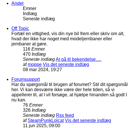
Andet
Emner
Indlæg
Seneste indlæg
Off Topic
Fortæl en vittighed, vis din nye bil frem eller skriv om alt,
hvad der ikke har noget med modeljernbaner eller
jernbaner at gøre.
116
Emner
470
Indlæg
Seneste indlæg
At gå til bekendelse….
af
moppe
Vis det seneste indlæg
08 mar 2024, 19:27
Forumsupport
Har du spørgsmål til brugen af forumet? Stil dit spørgsmål
her. Vi kan desværre ikke være der hele tiden, så vi
appellerer til, at I vil forsøge, at hjælpe hinanden så godt I
nu kan.
76
Emner
326
Indlæg
Seneste indlæg
Rss feed
af
SteamPunkLolcat
Vis det seneste indlæg
11 jun 2025, 09:00