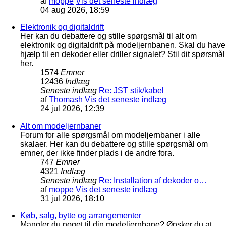
af
moppe
Vis det seneste indlæg
04 aug 2026, 18:59
Elektronik og digitaldrift
Her kan du debattere og stille spørgsmål til alt om
elektronik og digitaldrift på modeljernbanen. Skal du have
hjælp til en dekoder eller driller signalet? Stil dit spørsmål
her.
1574
Emner
12436
Indlæg
Seneste indlæg
Re: JST stik/kabel
af
Thomash
Vis det seneste indlæg
24 jul 2026, 12:39
Alt om modeljernbaner
Forum for alle spørgsmål om modeljernbaner i alle
skalaer. Her kan du debattere og stille spørgsmål om
emner, der ikke finder plads i de andre fora.
747
Emner
4321
Indlæg
Seneste indlæg
Re: Installation af dekoder o…
af
moppe
Vis det seneste indlæg
31 jul 2026, 18:10
Køb, salg, bytte og arrangementer
Mangler du noget til din modeljernbane? Ønsker du at