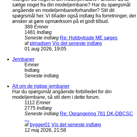
sælge noget fra din modeljernbane? Har du spørgsmål
angående en modeljernbaneforhandler? Stil dit
spøgrsmål her. Vi tillader også indlæg fra forretninger, der
ønsker at gøre opmærksom på et godt tilbud.
389
Emner
1481
Indlæg
Seneste indlæg
Re: Hobbytrade ME søges
af
ptmadsen
Vis det seneste indlæg
01 aug 2026, 19:05
Jernbaner
Emner
Indlæg
Seneste indlæg
Alt om de rigtige jernbaner
Har du spørgsmål angående forbilledet for din
modeljernbane, så stil dem i dette forum.
1112
Emner
2775
Indlæg
Seneste indlæg
Re: Oprangering 781 DK-DBCSC
…
af
bygger01
Vis det seneste indlæg
12 maj 2026, 21:58