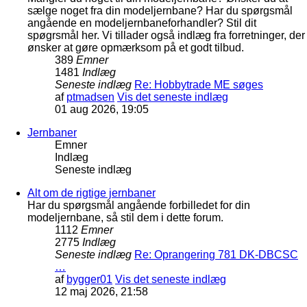
sælge noget fra din modeljernbane? Har du spørgsmål
angående en modeljernbaneforhandler? Stil dit
spøgrsmål her. Vi tillader også indlæg fra forretninger, der
ønsker at gøre opmærksom på et godt tilbud.
389
Emner
1481
Indlæg
Seneste indlæg
Re: Hobbytrade ME søges
af
ptmadsen
Vis det seneste indlæg
01 aug 2026, 19:05
Jernbaner
Emner
Indlæg
Seneste indlæg
Alt om de rigtige jernbaner
Har du spørgsmål angående forbilledet for din
modeljernbane, så stil dem i dette forum.
1112
Emner
2775
Indlæg
Seneste indlæg
Re: Oprangering 781 DK-DBCSC
…
af
bygger01
Vis det seneste indlæg
12 maj 2026, 21:58