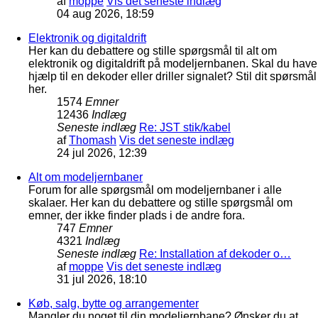
af
moppe
Vis det seneste indlæg
04 aug 2026, 18:59
Elektronik og digitaldrift
Her kan du debattere og stille spørgsmål til alt om
elektronik og digitaldrift på modeljernbanen. Skal du have
hjælp til en dekoder eller driller signalet? Stil dit spørsmål
her.
1574
Emner
12436
Indlæg
Seneste indlæg
Re: JST stik/kabel
af
Thomash
Vis det seneste indlæg
24 jul 2026, 12:39
Alt om modeljernbaner
Forum for alle spørgsmål om modeljernbaner i alle
skalaer. Her kan du debattere og stille spørgsmål om
emner, der ikke finder plads i de andre fora.
747
Emner
4321
Indlæg
Seneste indlæg
Re: Installation af dekoder o…
af
moppe
Vis det seneste indlæg
31 jul 2026, 18:10
Køb, salg, bytte og arrangementer
Mangler du noget til din modeljernbane? Ønsker du at