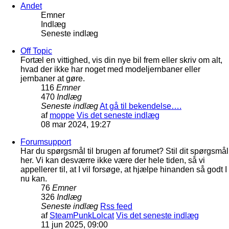
Andet
Emner
Indlæg
Seneste indlæg
Off Topic
Fortæl en vittighed, vis din nye bil frem eller skriv om alt,
hvad der ikke har noget med modeljernbaner eller
jernbaner at gøre.
116
Emner
470
Indlæg
Seneste indlæg
At gå til bekendelse….
af
moppe
Vis det seneste indlæg
08 mar 2024, 19:27
Forumsupport
Har du spørgsmål til brugen af forumet? Stil dit spørgsmål
her. Vi kan desværre ikke være der hele tiden, så vi
appellerer til, at I vil forsøge, at hjælpe hinanden så godt I
nu kan.
76
Emner
326
Indlæg
Seneste indlæg
Rss feed
af
SteamPunkLolcat
Vis det seneste indlæg
11 jun 2025, 09:00