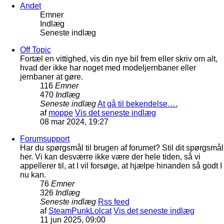
Andet
Emner
Indlæg
Seneste indlæg
Off Topic
Fortæl en vittighed, vis din nye bil frem eller skriv om alt,
hvad der ikke har noget med modeljernbaner eller
jernbaner at gøre.
116
Emner
470
Indlæg
Seneste indlæg
At gå til bekendelse….
af
moppe
Vis det seneste indlæg
08 mar 2024, 19:27
Forumsupport
Har du spørgsmål til brugen af forumet? Stil dit spørgsmål
her. Vi kan desværre ikke være der hele tiden, så vi
appellerer til, at I vil forsøge, at hjælpe hinanden så godt I
nu kan.
76
Emner
326
Indlæg
Seneste indlæg
Rss feed
af
SteamPunkLolcat
Vis det seneste indlæg
11 jun 2025, 09:00