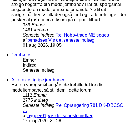
sælge noget fra din modeljernbane? Har du spørgsmål
angående en modeljernbaneforhandler? Stil dit
spøgrsmål her. Vi tillader også indlæg fra forretninger, der
ønsker at gøre opmærksom på et godt tilbud.
389
Emner
1481
Indlæg
Seneste indlæg
Re: Hobbytrade ME søges
af
ptmadsen
Vis det seneste indlæg
01 aug 2026, 19:05
Jernbaner
Emner
Indlæg
Seneste indlæg
Alt om de rigtige jernbaner
Har du spørgsmål angående forbilledet for din
modeljernbane, så stil dem i dette forum.
1112
Emner
2775
Indlæg
Seneste indlæg
Re: Oprangering 781 DK-DBCSC
…
af
bygger01
Vis det seneste indlæg
12 maj 2026, 21:58