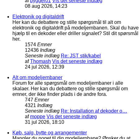
af
bygger01
Vis det seneste indlæg
08 aug 2026, 14:23
Elektronik og digitaldrift
Her kan du debattere og stille spørgsmål til alt om
elektronik og digitaldrift på modeljernbanen. Skal du have
hjælp til en dekoder eller driller signalet? Stil dit spørsmål
her.
1574
Emner
12436
Indlæg
Seneste indlæg
Re: JST stik/kabel
af
Thomash
Vis det seneste indlæg
24 jul 2026, 12:39
Alt om modeljernbaner
Forum for alle spørgsmål om modeljernbaner i alle
skalaer. Her kan du debattere og stille spørgsmål om
emner, der ikke finder plads i de andre fora.
747
Emner
4321
Indlæg
Seneste indlæg
Re: Installation af dekoder o…
af
moppe
Vis det seneste indlæg
31 jul 2026, 18:10
Køb, salg, bytte og arrangementer
Mangler du noget til din modeljernbane? Ønsker du at