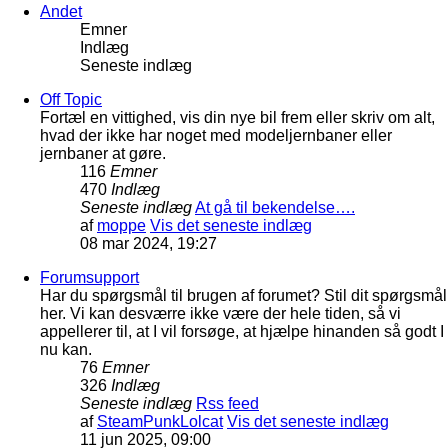
Andet
Emner
Indlæg
Seneste indlæg
Off Topic
Fortæl en vittighed, vis din nye bil frem eller skriv om alt,
hvad der ikke har noget med modeljernbaner eller
jernbaner at gøre.
116
Emner
470
Indlæg
Seneste indlæg
At gå til bekendelse….
af
moppe
Vis det seneste indlæg
08 mar 2024, 19:27
Forumsupport
Har du spørgsmål til brugen af forumet? Stil dit spørgsmål
her. Vi kan desværre ikke være der hele tiden, så vi
appellerer til, at I vil forsøge, at hjælpe hinanden så godt I
nu kan.
76
Emner
326
Indlæg
Seneste indlæg
Rss feed
af
SteamPunkLolcat
Vis det seneste indlæg
11 jun 2025, 09:00