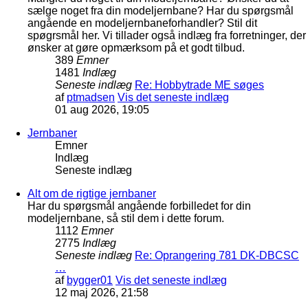
sælge noget fra din modeljernbane? Har du spørgsmål
angående en modeljernbaneforhandler? Stil dit
spøgrsmål her. Vi tillader også indlæg fra forretninger, der
ønsker at gøre opmærksom på et godt tilbud.
389
Emner
1481
Indlæg
Seneste indlæg
Re: Hobbytrade ME søges
af
ptmadsen
Vis det seneste indlæg
01 aug 2026, 19:05
Jernbaner
Emner
Indlæg
Seneste indlæg
Alt om de rigtige jernbaner
Har du spørgsmål angående forbilledet for din
modeljernbane, så stil dem i dette forum.
1112
Emner
2775
Indlæg
Seneste indlæg
Re: Oprangering 781 DK-DBCSC
…
af
bygger01
Vis det seneste indlæg
12 maj 2026, 21:58