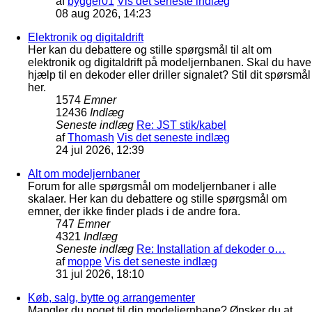
af
bygger01
Vis det seneste indlæg
08 aug 2026, 14:23
Elektronik og digitaldrift
Her kan du debattere og stille spørgsmål til alt om
elektronik og digitaldrift på modeljernbanen. Skal du have
hjælp til en dekoder eller driller signalet? Stil dit spørsmål
her.
1574
Emner
12436
Indlæg
Seneste indlæg
Re: JST stik/kabel
af
Thomash
Vis det seneste indlæg
24 jul 2026, 12:39
Alt om modeljernbaner
Forum for alle spørgsmål om modeljernbaner i alle
skalaer. Her kan du debattere og stille spørgsmål om
emner, der ikke finder plads i de andre fora.
747
Emner
4321
Indlæg
Seneste indlæg
Re: Installation af dekoder o…
af
moppe
Vis det seneste indlæg
31 jul 2026, 18:10
Køb, salg, bytte og arrangementer
Mangler du noget til din modeljernbane? Ønsker du at