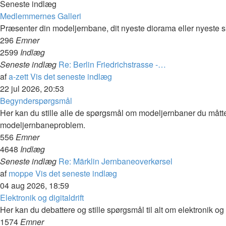
Seneste indlæg
Medlemmernes Galleri
Præsenter din modeljernbane, dit nyeste diorama eller nyeste sk
296
Emner
2599
Indlæg
Seneste indlæg
Re: Berlin Friedrichstrasse -…
af
a-zett
Vis det seneste indlæg
22 jul 2026, 20:53
Begynderspørgsmål
Her kan du stille alle de spørgsmål om modeljernbaner du mått
modeljernbaneproblem.
556
Emner
4648
Indlæg
Seneste indlæg
Re: Märklin Jernbaneoverkørsel
af
moppe
Vis det seneste indlæg
04 aug 2026, 18:59
Elektronik og digitaldrift
Her kan du debattere og stille spørgsmål til alt om elektronik og 
1574
Emner