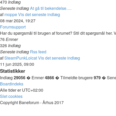
470
Indlæg
Seneste indlæg
At gå til bekendelse….
af
moppe
Vis det seneste indlæg
08 mar 2024, 19:27
Forumsupport
Har du spørgsmål til brugen af forumet? Stil dit spørgsmål her. Vi
76
Emner
326
Indlæg
Seneste indlæg
Rss feed
af
SteamPunkLolcat
Vis det seneste indlæg
11 jun 2025, 09:00
Statistikker
Indlæg
29056
� Emner
4866
� Tilmeldte brugere
979
� Senes
Boardindeks
Alle tider er
UTC+02:00
Slet cookies
Copyright Baneforum - Århus 2017