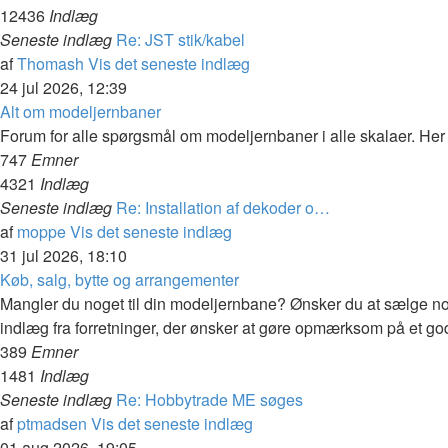
12436
Indlæg
Seneste indlæg
Re: JST stik/kabel
af
Thomash
Vis det seneste indlæg
24 jul 2026, 12:39
Alt om modeljernbaner
Forum for alle spørgsmål om modeljernbaner i alle skalaer. Her 
747
Emner
4321
Indlæg
Seneste indlæg
Re: Installation af dekoder o…
af
moppe
Vis det seneste indlæg
31 jul 2026, 18:10
Køb, salg, bytte og arrangementer
Mangler du noget til din modeljernbane? Ønsker du at sælge no
indlæg fra forretninger, der ønsker at gøre opmærksom på et godt
389
Emner
1481
Indlæg
Seneste indlæg
Re: Hobbytrade ME søges
af
ptmadsen
Vis det seneste indlæg
01 aug 2026, 19:05