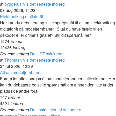
af
bygger01
Vis det seneste indlæg
08 aug 2026, 14:23
Elektronik og digitaldrift
Her kan du debattere og stille spørgsmål til alt om elektronik og
digitaldrift på modeljernbanen. Skal du have hjælp til en
dekoder eller driller signalet? Stil dit spørsmål her.
1574
Emner
12436
Indlæg
Seneste indlæg
Re: JST stik/kabel
af
Thomash
Vis det seneste indlæg
24 jul 2026, 12:39
Alt om modeljernbaner
Forum for alle spørgsmål om modeljernbaner i alle skalaer. Her
kan du debattere og stille spørgsmål om emner, der ikke finder
plads i de andre fora.
747
Emner
4321
Indlæg
Seneste indlæg
Re: Installation af dekoder o…
af
moppe
Vis det seneste indlæg