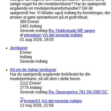
sælge noget fra din modeljernbane? Har du spørgsmål
angående en modeljernbaneforhandler? Stil dit
spøgrsmål her. Vi tillader også indlæg fra forretninger, der
ønsker at gøre opmærksom på et godt tilbud.
389
Emner
1481
Indlæg
Seneste indlæg
Re: Hobbytrade ME søges
af
ptmadsen
Vis det seneste indlæg
01 aug 2026, 19:05
Jernbaner
Emner
Indlæg
Seneste indlæg
Alt om de rigtige jernbaner
Har du spørgsmål angående forbilledet for din
modeljernbane, så stil dem i dette forum.
1112
Emner
2775
Indlæg
Seneste indlæg
Re: Oprangering 781 DK-DBCSC
…
af
bygger01
Vis det seneste indlæg
12 maj 2026, 21:58