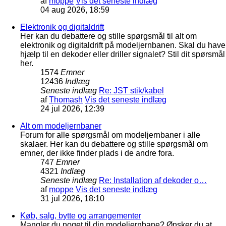
af
moppe
Vis det seneste indlæg
04 aug 2026, 18:59
Elektronik og digitaldrift
Her kan du debattere og stille spørgsmål til alt om
elektronik og digitaldrift på modeljernbanen. Skal du have
hjælp til en dekoder eller driller signalet? Stil dit spørsmål
her.
1574
Emner
12436
Indlæg
Seneste indlæg
Re: JST stik/kabel
af
Thomash
Vis det seneste indlæg
24 jul 2026, 12:39
Alt om modeljernbaner
Forum for alle spørgsmål om modeljernbaner i alle
skalaer. Her kan du debattere og stille spørgsmål om
emner, der ikke finder plads i de andre fora.
747
Emner
4321
Indlæg
Seneste indlæg
Re: Installation af dekoder o…
af
moppe
Vis det seneste indlæg
31 jul 2026, 18:10
Køb, salg, bytte og arrangementer
Mangler du noget til din modeljernbane? Ønsker du at