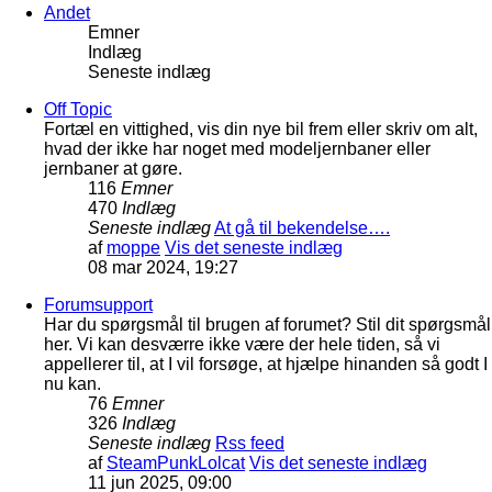
Andet
Emner
Indlæg
Seneste indlæg
Off Topic
Fortæl en vittighed, vis din nye bil frem eller skriv om alt,
hvad der ikke har noget med modeljernbaner eller
jernbaner at gøre.
116
Emner
470
Indlæg
Seneste indlæg
At gå til bekendelse….
af
moppe
Vis det seneste indlæg
08 mar 2024, 19:27
Forumsupport
Har du spørgsmål til brugen af forumet? Stil dit spørgsmål
her. Vi kan desværre ikke være der hele tiden, så vi
appellerer til, at I vil forsøge, at hjælpe hinanden så godt I
nu kan.
76
Emner
326
Indlæg
Seneste indlæg
Rss feed
af
SteamPunkLolcat
Vis det seneste indlæg
11 jun 2025, 09:00