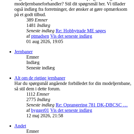
modeljernbaneforhandler? Stil dit spøgrsmål her. Vi tillader
også indlæg fra forretninger, der ønsker at gøre opmærksom
på et godt tilbud.
389
Emner
1481
Indlæg
Seneste indlæg
Re: Hobbytrade ME søges
af
ptmadsen
Vis det seneste indlæg
01 aug 2026, 19:05
Jernbaner
Emner
Indlæg
Seneste indlæg
Alt om de rigtige jernbaner
Har du spørgsmål angående forbilledet for din modeljernbane,
så stil dem i dette forum.
1112
Emner
2775
Indlæg
Seneste indlæg
Re: Oprangering 781 DK-DBCSC …
af
bygger01
Vis det seneste indlæg
12 maj 2026, 21:58
Andet
Emner