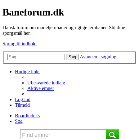
Baneforum.dk
Dansk forum om modeljernbaner og rigtige jernbaner. Stil dine
spørgsmål her.
Spring til indhold
Avanceret søgning
Søg
Hurtige links
Ubesvarede indlæg
Aktive emner
Log ind
Tilmeld
Boardindeks
Søg