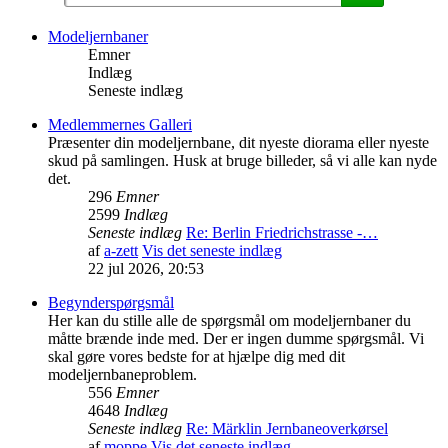
Modeljernbaner
Emner
Indlæg
Seneste indlæg
Medlemmernes Galleri
Præsenter din modeljernbane, dit nyeste diorama eller nyeste
skud på samlingen. Husk at bruge billeder, så vi alle kan nyde
det.
296
Emner
2599
Indlæg
Seneste indlæg
Re: Berlin Friedrichstrasse -…
af
a-zett
Vis det seneste indlæg
22 jul 2026, 20:53
Begynderspørgsmål
Her kan du stille alle de spørgsmål om modeljernbaner du
måtte brænde inde med. Der er ingen dumme spørgsmål. Vi
skal gøre vores bedste for at hjælpe dig med dit
modeljernbaneproblem.
556
Emner
4648
Indlæg
Seneste indlæg
Re: Märklin Jernbaneoverkørsel
af
moppe
Vis det seneste indlæg