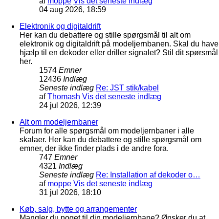
af
moppe
Vis det seneste indlæg
04 aug 2026, 18:59
Elektronik og digitaldrift
Her kan du debattere og stille spørgsmål til alt om
elektronik og digitaldrift på modeljernbanen. Skal du have
hjælp til en dekoder eller driller signalet? Stil dit spørsmål
her.
1574
Emner
12436
Indlæg
Seneste indlæg
Re: JST stik/kabel
af
Thomash
Vis det seneste indlæg
24 jul 2026, 12:39
Alt om modeljernbaner
Forum for alle spørgsmål om modeljernbaner i alle
skalaer. Her kan du debattere og stille spørgsmål om
emner, der ikke finder plads i de andre fora.
747
Emner
4321
Indlæg
Seneste indlæg
Re: Installation af dekoder o…
af
moppe
Vis det seneste indlæg
31 jul 2026, 18:10
Køb, salg, bytte og arrangementer
Mangler du noget til din modeljernbane? Ønsker du at