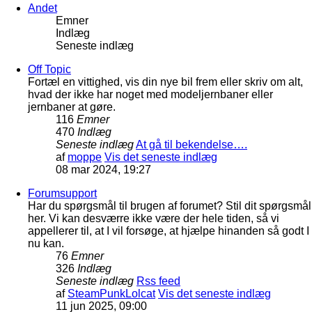
Andet
Emner
Indlæg
Seneste indlæg
Off Topic
Fortæl en vittighed, vis din nye bil frem eller skriv om alt,
hvad der ikke har noget med modeljernbaner eller
jernbaner at gøre.
116
Emner
470
Indlæg
Seneste indlæg
At gå til bekendelse….
af
moppe
Vis det seneste indlæg
08 mar 2024, 19:27
Forumsupport
Har du spørgsmål til brugen af forumet? Stil dit spørgsmål
her. Vi kan desværre ikke være der hele tiden, så vi
appellerer til, at I vil forsøge, at hjælpe hinanden så godt I
nu kan.
76
Emner
326
Indlæg
Seneste indlæg
Rss feed
af
SteamPunkLolcat
Vis det seneste indlæg
11 jun 2025, 09:00