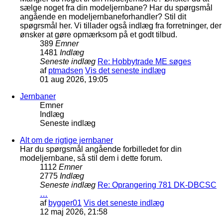
sælge noget fra din modeljernbane? Har du spørgsmål
angående en modeljernbaneforhandler? Stil dit
spøgrsmål her. Vi tillader også indlæg fra forretninger, der
ønsker at gøre opmærksom på et godt tilbud.
389
Emner
1481
Indlæg
Seneste indlæg
Re: Hobbytrade ME søges
af
ptmadsen
Vis det seneste indlæg
01 aug 2026, 19:05
Jernbaner
Emner
Indlæg
Seneste indlæg
Alt om de rigtige jernbaner
Har du spørgsmål angående forbilledet for din
modeljernbane, så stil dem i dette forum.
1112
Emner
2775
Indlæg
Seneste indlæg
Re: Oprangering 781 DK-DBCSC
…
af
bygger01
Vis det seneste indlæg
12 maj 2026, 21:58