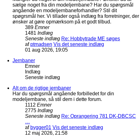
sælge noget fra din modeljernbane? Har du spørgsmål
angående en modeljernbaneforhandler? Stil dit
spøgrsmål her. Vi tillader også indlæg fra forretninger, der
ønsker at gøre opmærksom på et godt tilbud.
389
Emner
1481
Indlæg
Seneste indlæg
Re: Hobbytrade ME søges
af
ptmadsen
Vis det seneste indlæg
01 aug 2026, 19:05
Jernbaner
Emner
Indlæg
Seneste indlæg
Alt om de rigtige jernbaner
Har du spørgsmål angående forbilledet for din
modeljernbane, så stil dem i dette forum.
1112
Emner
2775
Indlæg
Seneste indlæg
Re: Oprangering 781 DK-DBCSC
…
af
bygger01
Vis det seneste indlæg
12 maj 2026, 21:58