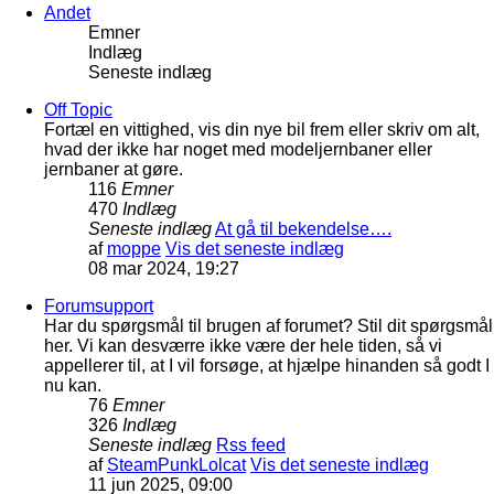
Andet
Emner
Indlæg
Seneste indlæg
Off Topic
Fortæl en vittighed, vis din nye bil frem eller skriv om alt,
hvad der ikke har noget med modeljernbaner eller
jernbaner at gøre.
116
Emner
470
Indlæg
Seneste indlæg
At gå til bekendelse….
af
moppe
Vis det seneste indlæg
08 mar 2024, 19:27
Forumsupport
Har du spørgsmål til brugen af forumet? Stil dit spørgsmål
her. Vi kan desværre ikke være der hele tiden, så vi
appellerer til, at I vil forsøge, at hjælpe hinanden så godt I
nu kan.
76
Emner
326
Indlæg
Seneste indlæg
Rss feed
af
SteamPunkLolcat
Vis det seneste indlæg
11 jun 2025, 09:00