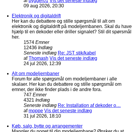
af
bygger01
Vis det seneste indlæg
09 aug 2026, 20:30
Elektronik og digitaldrift
Her kan du debattere og stille spørgsmål til alt om
elektronik og digitaldrift på modeljernbanen. Skal du have
hjælp til en dekoder eller driller signalet? Stil dit spørsmål
her.
1574
Emner
12436
Indlæg
Seneste indlæg
Re: JST stik/kabel
af
Thomash
Vis det seneste indlæg
24 jul 2026, 12:39
Alt om modeljernbaner
Forum for alle spørgsmål om modeljernbaner i alle
skalaer. Her kan du debattere og stille spørgsmål om
emner, der ikke finder plads i de andre fora.
747
Emner
4321
Indlæg
Seneste indlæg
Re: Installation af dekoder o…
af
moppe
Vis det seneste indlæg
31 jul 2026, 18:10
Køb, salg, bytte og arrangementer
Mangler du noget til din modeljernbane? Ønsker du at