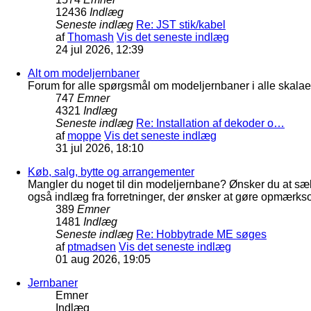
12436
Indlæg
Seneste indlæg
Re: JST stik/kabel
af
Thomash
Vis det seneste indlæg
24 jul 2026, 12:39
Alt om modeljernbaner
Forum for alle spørgsmål om modeljernbaner i alle skalaer
747
Emner
4321
Indlæg
Seneste indlæg
Re: Installation af dekoder o…
af
moppe
Vis det seneste indlæg
31 jul 2026, 18:10
Køb, salg, bytte og arrangementer
Mangler du noget til din modeljernbane? Ønsker du at sæl
også indlæg fra forretninger, der ønsker at gøre opmærkso
389
Emner
1481
Indlæg
Seneste indlæg
Re: Hobbytrade ME søges
af
ptmadsen
Vis det seneste indlæg
01 aug 2026, 19:05
Jernbaner
Emner
Indlæg