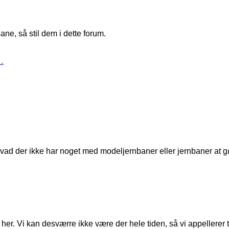
ne, så stil dem i dette forum.
…
t, hvad der ikke har noget med modeljernbaner eller jernbaner at g
er. Vi kan desværre ikke være der hele tiden, så vi appellerer til