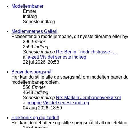
Modeljernbaner
Emner
Indlæg
Seneste indlæg
Medlemmernes Galleri
Præsenter din modeljernbane, dit nyeste diorama eller nye
296
Emner
2599
Indlæg
Seneste indlæg
Re: Berlin Friedrichstrasse -…
af
a-zett
Vis det seneste indlæg
22 jul 2026, 20:53
Begynderspørgsmål
Her kan du stille alle de spørgsmål om modeljernbaner d
modeljernbaneproblem.
556
Emner
4648
Indlæg
Seneste indlæg
Re: Märklin Jernbaneoverkørsel
af
moppe
Vis det seneste indlæg
04 aug 2026, 18:59
Elektronik og digitaldrift
Her kan du debattere og stille spørgsmål til alt om elektron
1574
Emner