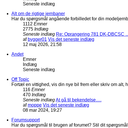
Seneste indlæg
Alt om de rigtige jernbaner
Har du spørgsmål angående forbilledet for din modeljernba
1112
Emner
2775
Indlæg
Seneste indlæg
Re: Oprangering 781 DK-DBCSC 
af
bygger01
Vis det seneste indlæg
12 maj 2026, 21:58
Andet
Emner
Indlæg
Seneste indlæg
Off Topic
Fortæl en vittighed, vis din nye bil frem eller skriv om al
116
Emner
470
Indlæg
Seneste indlæg
At gå til bekendelse….
af
moppe
Vis det seneste indlæg
08 mar 2024, 19:27
Forumsupport
Har du spørgsmål til brugen af forumet? Stil dit spørgsmål h