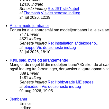
12436
Indlæg
Seneste indlæg
Re: JST stik/kabel
af
Thomash
Vis det seneste indlæg
24 jul 2026, 12:39
Alt om modeljernbaner
Forum for alle spørgsmål om modeljernbaner i alle skalaer
747
Emner
4321
Indlæg
Seneste indlæg
Re: Installation af dekoder o…
af
moppe
Vis det seneste indlæg
31 jul 2026, 18:10
Køb, salg, bytte og arrangementer
Mangler du noget til din modeljernbane? Ønsker du at sæl
også indlæg fra forretninger, der ønsker at gøre opmærkso
389
Emner
1481
Indlæg
Seneste indlæg
Re: Hobbytrade ME søges
af
ptmadsen
Vis det seneste indlæg
01 aug 2026, 19:05
Jernbaner
Emner
Indlæg