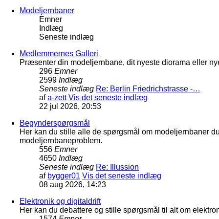
Modeljernbaner
Emner
Indlæg
Seneste indlæg
Medlemmernes Galleri
Præsenter din modeljernbane, dit nyeste diorama eller nye
296
Emner
2599
Indlæg
Seneste indlæg
Re: Berlin Friedrichstrasse -…
af
a-zett
Vis det seneste indlæg
22 jul 2026, 20:53
Begynderspørgsmål
Her kan du stille alle de spørgsmål om modeljernbaner d
modeljernbaneproblem.
556
Emner
4650
Indlæg
Seneste indlæg
Re: Illussion
af
bygger01
Vis det seneste indlæg
08 aug 2026, 14:23
Elektronik og digitaldrift
Her kan du debattere og stille spørgsmål til alt om elektron
1574
Emner