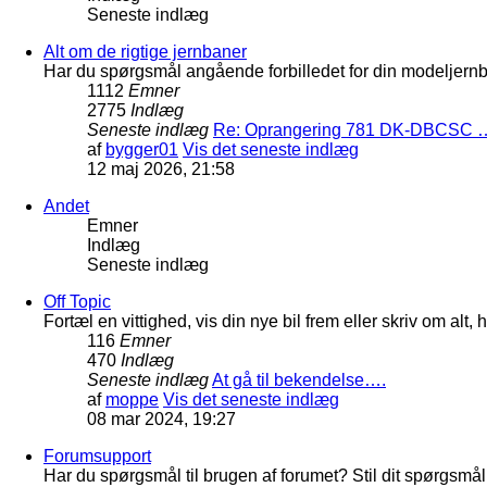
Seneste indlæg
Alt om de rigtige jernbaner
Har du spørgsmål angående forbilledet for din modeljernba
1112
Emner
2775
Indlæg
Seneste indlæg
Re: Oprangering 781 DK-DBCSC 
af
bygger01
Vis det seneste indlæg
12 maj 2026, 21:58
Andet
Emner
Indlæg
Seneste indlæg
Off Topic
Fortæl en vittighed, vis din nye bil frem eller skriv om al
116
Emner
470
Indlæg
Seneste indlæg
At gå til bekendelse….
af
moppe
Vis det seneste indlæg
08 mar 2024, 19:27
Forumsupport
Har du spørgsmål til brugen af forumet? Stil dit spørgsmål h