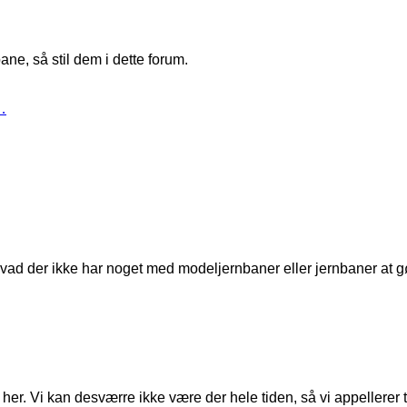
ne, så stil dem i dette forum.
…
t, hvad der ikke har noget med modeljernbaner eller jernbaner at g
er. Vi kan desværre ikke være der hele tiden, så vi appellerer til