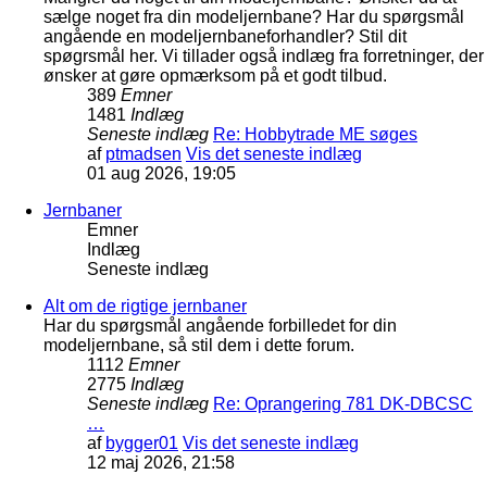
sælge noget fra din modeljernbane? Har du spørgsmål
angående en modeljernbaneforhandler? Stil dit
spøgrsmål her. Vi tillader også indlæg fra forretninger, der
ønsker at gøre opmærksom på et godt tilbud.
389
Emner
1481
Indlæg
Seneste indlæg
Re: Hobbytrade ME søges
af
ptmadsen
Vis det seneste indlæg
01 aug 2026, 19:05
Jernbaner
Emner
Indlæg
Seneste indlæg
Alt om de rigtige jernbaner
Har du spørgsmål angående forbilledet for din
modeljernbane, så stil dem i dette forum.
1112
Emner
2775
Indlæg
Seneste indlæg
Re: Oprangering 781 DK-DBCSC
…
af
bygger01
Vis det seneste indlæg
12 maj 2026, 21:58