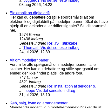
af
bygger01
Vis det seneste indlæg
08 aug 2026, 14:23
Elektronik og digitaldrift
Her kan du debattere og stille spørgsmål til alt om
elektronik og digitaldrift på modeljernbanen. Skal du have
hjælp til en dekoder eller driller signalet? Stil dit spørsmål
her.
1574
Emner
12436
Indlæg
Seneste indlæg
Re: JST stik/kabel
af
Thomash
Vis det seneste indlæg
24 jul 2026, 12:39
Alt om modeljernbaner
Forum for alle spørgsmål om modeljernbaner i alle
skalaer. Her kan du debattere og stille spørgsmål om
emner, der ikke finder plads i de andre fora.
747
Emner
4321
Indlæg
Seneste indlæg
Re: Installation af dekoder o…
af
moppe
Vis det seneste indlæg
31 jul 2026, 18:10
Køb, salg, bytte og arrangementer
Mangler du noget til din modeljernbane? Ønsker du at