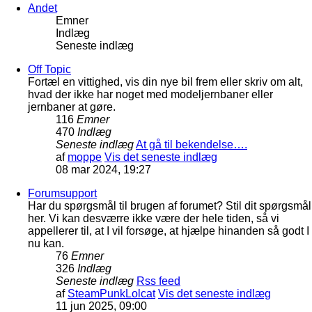
Andet
Emner
Indlæg
Seneste indlæg
Off Topic
Fortæl en vittighed, vis din nye bil frem eller skriv om alt,
hvad der ikke har noget med modeljernbaner eller
jernbaner at gøre.
116
Emner
470
Indlæg
Seneste indlæg
At gå til bekendelse….
af
moppe
Vis det seneste indlæg
08 mar 2024, 19:27
Forumsupport
Har du spørgsmål til brugen af forumet? Stil dit spørgsmål
her. Vi kan desværre ikke være der hele tiden, så vi
appellerer til, at I vil forsøge, at hjælpe hinanden så godt I
nu kan.
76
Emner
326
Indlæg
Seneste indlæg
Rss feed
af
SteamPunkLolcat
Vis det seneste indlæg
11 jun 2025, 09:00