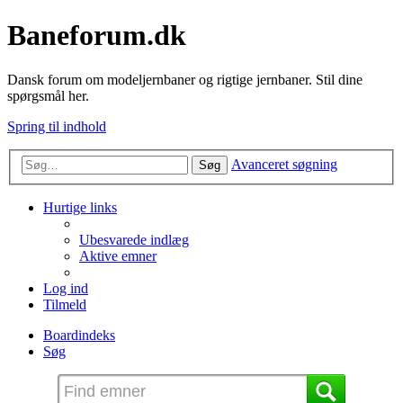
Baneforum.dk
Dansk forum om modeljernbaner og rigtige jernbaner. Stil dine
spørgsmål her.
Spring til indhold
Avanceret søgning
Søg
Hurtige links
Ubesvarede indlæg
Aktive emner
Log ind
Tilmeld
Boardindeks
Søg