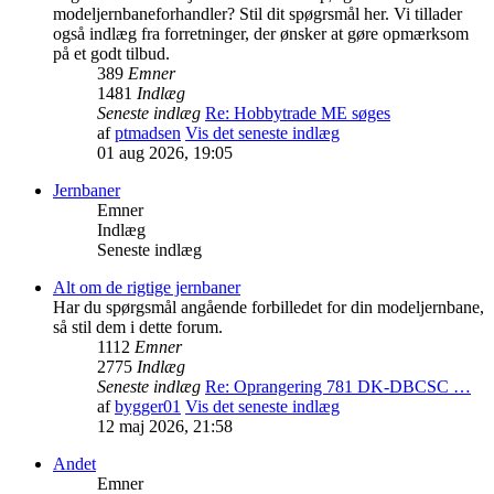
modeljernbaneforhandler? Stil dit spøgrsmål her. Vi tillader
også indlæg fra forretninger, der ønsker at gøre opmærksom
på et godt tilbud.
389
Emner
1481
Indlæg
Seneste indlæg
Re: Hobbytrade ME søges
af
ptmadsen
Vis det seneste indlæg
01 aug 2026, 19:05
Jernbaner
Emner
Indlæg
Seneste indlæg
Alt om de rigtige jernbaner
Har du spørgsmål angående forbilledet for din modeljernbane,
så stil dem i dette forum.
1112
Emner
2775
Indlæg
Seneste indlæg
Re: Oprangering 781 DK-DBCSC …
af
bygger01
Vis det seneste indlæg
12 maj 2026, 21:58
Andet
Emner