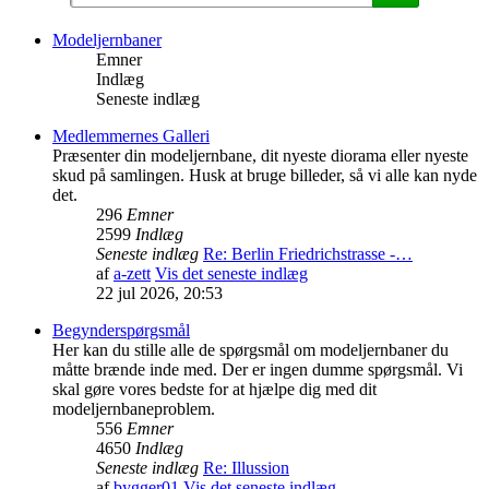
Modeljernbaner
Emner
Indlæg
Seneste indlæg
Medlemmernes Galleri
Præsenter din modeljernbane, dit nyeste diorama eller nyeste
skud på samlingen. Husk at bruge billeder, så vi alle kan nyde
det.
296
Emner
2599
Indlæg
Seneste indlæg
Re: Berlin Friedrichstrasse -…
af
a-zett
Vis det seneste indlæg
22 jul 2026, 20:53
Begynderspørgsmål
Her kan du stille alle de spørgsmål om modeljernbaner du
måtte brænde inde med. Der er ingen dumme spørgsmål. Vi
skal gøre vores bedste for at hjælpe dig med dit
modeljernbaneproblem.
556
Emner
4650
Indlæg
Seneste indlæg
Re: Illussion
af
bygger01
Vis det seneste indlæg