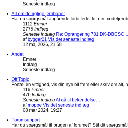
Seneste indlæg
Alt om de rigtige jernbaner
Har du spørgsmål angående forbilledet for din modeljernba
1112
Emner
2775
Indlæg
Seneste indlæg
Re: Oprangering 781 DK-DBCSC 
af
bygger01
Vis det seneste indlæg
12 maj 2026, 21:58
Andet
Emner
Indlæg
Seneste indlæg
Off Topic
Fortæl en vittighed, vis din nye bil frem eller skriv om al
116
Emner
470
Indlæg
Seneste indlæg
At gå til bekendelse….
af
moppe
Vis det seneste indlæg
08 mar 2024, 19:27
Forumsupport
Har du spørgsmål til brugen af forumet? Stil dit spørgsmål h