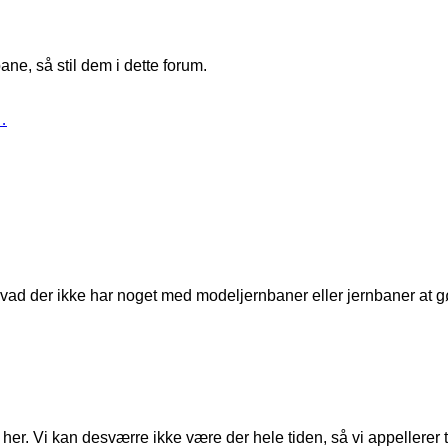
ne, så stil dem i dette forum.
…
t, hvad der ikke har noget med modeljernbaner eller jernbaner at g
er. Vi kan desværre ikke være der hele tiden, så vi appellerer til