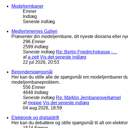
Modeljernbaner
Emner
Indlæg
Seneste indlæg
Medlemmernes Galleri
Præsenter din modeljernbane, dit nyeste diorama eller nye
296
Emner
2599
Indlæg
Seneste indlæg
Re: Berlin Friedrichstrasse -…
af
a-zett
Vis det seneste indlæg
22 jul 2026, 20:53
Begynderspørgsmål
Her kan du stille alle de spørgsmål om modeljernbaner d
modeljernbaneproblem.
556
Emner
4648
Indlæg
Seneste indlæg
Re: Märklin Jernbaneoverkørsel
af
moppe
Vis det seneste indlæg
04 aug 2026, 18:59
Elektronik og digitaldrift
Her kan du debattere og stille spørgsmål til alt om elektron
1574
Emner