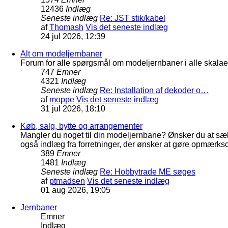
12436
Indlæg
Seneste indlæg
Re: JST stik/kabel
af
Thomash
Vis det seneste indlæg
24 jul 2026, 12:39
Alt om modeljernbaner
Forum for alle spørgsmål om modeljernbaner i alle skalaer
747
Emner
4321
Indlæg
Seneste indlæg
Re: Installation af dekoder o…
af
moppe
Vis det seneste indlæg
31 jul 2026, 18:10
Køb, salg, bytte og arrangementer
Mangler du noget til din modeljernbane? Ønsker du at sæl
også indlæg fra forretninger, der ønsker at gøre opmærkso
389
Emner
1481
Indlæg
Seneste indlæg
Re: Hobbytrade ME søges
af
ptmadsen
Vis det seneste indlæg
01 aug 2026, 19:05
Jernbaner
Emner
Indlæg