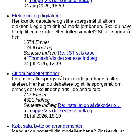
af
moppe
Vis det seneste indlæg
04 aug 2026, 18:59
Elektronik og digitaldrift
Her kan du debattere og stille spørgsmål til alt om
elektronik og digitaldrift på modeljernbanen. Skal du have
hjælp til en dekoder eller driller signalet? Stil dit spørsmål
her.
1574
Emner
12436
Indlæg
Seneste indlæg
Re: JST stik/kabel
af
Thomash
Vis det seneste indlæg
24 jul 2026, 12:39
Alt om modeljernbaner
Forum for alle spørgsmål om modeljernbaner i alle
skalaer. Her kan du debattere og stille spørgsmål om
emner, der ikke finder plads i de andre fora.
747
Emner
4321
Indlæg
Seneste indlæg
Re: Installation af dekoder o…
af
moppe
Vis det seneste indlæg
31 jul 2026, 18:10
Køb, salg, bytte og arrangementer
Mangler du noget til din modeljernbane? Ønsker du at