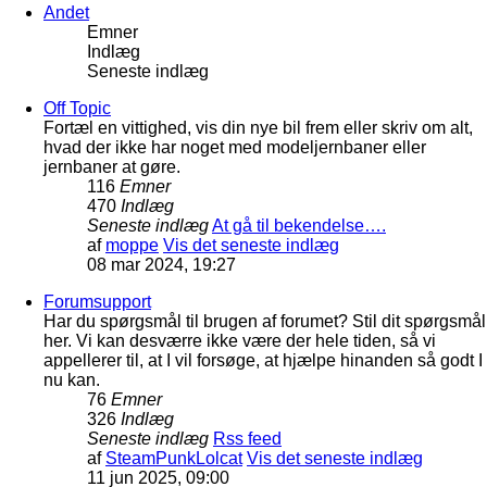
Andet
Emner
Indlæg
Seneste indlæg
Off Topic
Fortæl en vittighed, vis din nye bil frem eller skriv om alt,
hvad der ikke har noget med modeljernbaner eller
jernbaner at gøre.
116
Emner
470
Indlæg
Seneste indlæg
At gå til bekendelse….
af
moppe
Vis det seneste indlæg
08 mar 2024, 19:27
Forumsupport
Har du spørgsmål til brugen af forumet? Stil dit spørgsmål
her. Vi kan desværre ikke være der hele tiden, så vi
appellerer til, at I vil forsøge, at hjælpe hinanden så godt I
nu kan.
76
Emner
326
Indlæg
Seneste indlæg
Rss feed
af
SteamPunkLolcat
Vis det seneste indlæg
11 jun 2025, 09:00