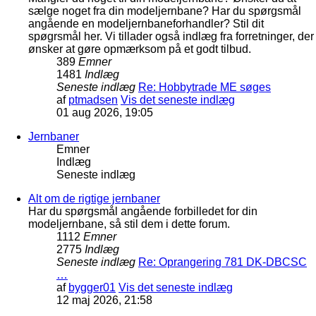
sælge noget fra din modeljernbane? Har du spørgsmål
angående en modeljernbaneforhandler? Stil dit
spøgrsmål her. Vi tillader også indlæg fra forretninger, der
ønsker at gøre opmærksom på et godt tilbud.
389
Emner
1481
Indlæg
Seneste indlæg
Re: Hobbytrade ME søges
af
ptmadsen
Vis det seneste indlæg
01 aug 2026, 19:05
Jernbaner
Emner
Indlæg
Seneste indlæg
Alt om de rigtige jernbaner
Har du spørgsmål angående forbilledet for din
modeljernbane, så stil dem i dette forum.
1112
Emner
2775
Indlæg
Seneste indlæg
Re: Oprangering 781 DK-DBCSC
…
af
bygger01
Vis det seneste indlæg
12 maj 2026, 21:58