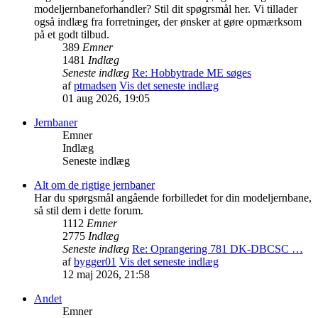
modeljernbaneforhandler? Stil dit spøgrsmål her. Vi tillader
også indlæg fra forretninger, der ønsker at gøre opmærksom
på et godt tilbud.
389
Emner
1481
Indlæg
Seneste indlæg
Re: Hobbytrade ME søges
af
ptmadsen
Vis det seneste indlæg
01 aug 2026, 19:05
Jernbaner
Emner
Indlæg
Seneste indlæg
Alt om de rigtige jernbaner
Har du spørgsmål angående forbilledet for din modeljernbane,
så stil dem i dette forum.
1112
Emner
2775
Indlæg
Seneste indlæg
Re: Oprangering 781 DK-DBCSC …
af
bygger01
Vis det seneste indlæg
12 maj 2026, 21:58
Andet
Emner