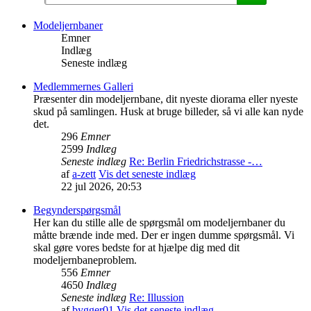
Modeljernbaner
Emner
Indlæg
Seneste indlæg
Medlemmernes Galleri
Præsenter din modeljernbane, dit nyeste diorama eller nyeste
skud på samlingen. Husk at bruge billeder, så vi alle kan nyde
det.
296
Emner
2599
Indlæg
Seneste indlæg
Re: Berlin Friedrichstrasse -…
af
a-zett
Vis det seneste indlæg
22 jul 2026, 20:53
Begynderspørgsmål
Her kan du stille alle de spørgsmål om modeljernbaner du
måtte brænde inde med. Der er ingen dumme spørgsmål. Vi
skal gøre vores bedste for at hjælpe dig med dit
modeljernbaneproblem.
556
Emner
4650
Indlæg
Seneste indlæg
Re: Illussion
af
bygger01
Vis det seneste indlæg