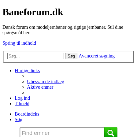
Baneforum.dk
Dansk forum om modeljernbaner og rigtige jernbaner. Stil dine
spørgsmål her.
Spring til indhold
Avanceret søgning
Søg
Hurtige links
Ubesvarede indlæg
Aktive emner
Log ind
Tilmeld
Boardindeks
Søg