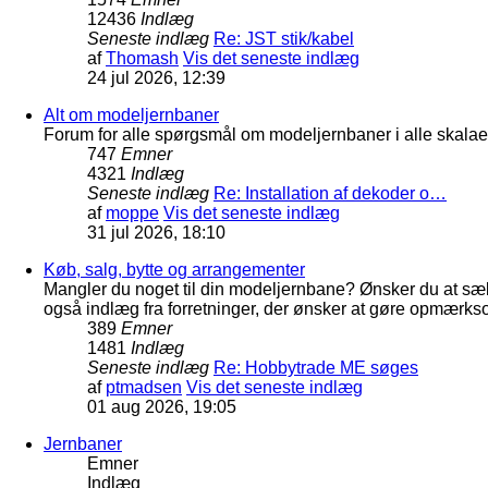
12436
Indlæg
Seneste indlæg
Re: JST stik/kabel
af
Thomash
Vis det seneste indlæg
24 jul 2026, 12:39
Alt om modeljernbaner
Forum for alle spørgsmål om modeljernbaner i alle skalaer
747
Emner
4321
Indlæg
Seneste indlæg
Re: Installation af dekoder o…
af
moppe
Vis det seneste indlæg
31 jul 2026, 18:10
Køb, salg, bytte og arrangementer
Mangler du noget til din modeljernbane? Ønsker du at sæl
også indlæg fra forretninger, der ønsker at gøre opmærkso
389
Emner
1481
Indlæg
Seneste indlæg
Re: Hobbytrade ME søges
af
ptmadsen
Vis det seneste indlæg
01 aug 2026, 19:05
Jernbaner
Emner
Indlæg