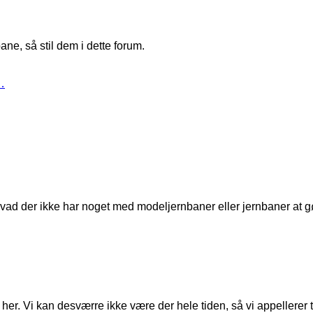
ne, så stil dem i dette forum.
…
t, hvad der ikke har noget med modeljernbaner eller jernbaner at g
er. Vi kan desværre ikke være der hele tiden, så vi appellerer til