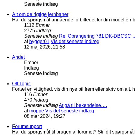
Seneste indlæg
Alt om de rigtige jernbaner
Har du spørgsmål angående forbilledet for din modeljernba
1112
Emner
2775
Indlæg
Seneste indlæg
Re: Oprangering 781 DK-DBCSC 
af
bygger01
Vis det seneste indlæg
12 maj 2026, 21:58
Andet
Emner
Indlæg
Seneste indlæg
Off Topic
Fortæl en vittighed, vis din nye bil frem eller skriv om al
116
Emner
470
Indlæg
Seneste indlæg
At gå til bekendelse….
af
moppe
Vis det seneste indlæg
08 mar 2024, 19:27
Forumsupport
Har du spørgsmål til brugen af forumet? Stil dit spørgsmål h