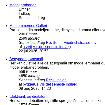
Modeljernbaner
Emner
Indlæg
Seneste indlæg
Medlemmernes Galleri
Præsenter din modeljernbane, dit nyeste diorama eller nye
296
Emner
2599
Indlæg
Seneste indlæg
Re: Berlin Friedrichstrasse -…
af
a-zett
Vis det seneste indlæg
22 jul 2026, 20:53
Begynderspørgsmål
Her kan du stille alle de spørgsmål om modeljernbaner d
modeljernbaneproblem.
556
Emner
4650
Indlæg
Seneste indlæg
Re: Illussion
af
bygger01
Vis det seneste indlæg
08 aug 2026, 14:23
Elektronik og digitaldrift
Her kan du debattere og stille spørgsmål til alt om elektron
1574
Emner