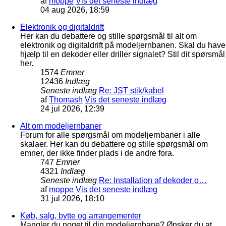
af
moppe
Vis det seneste indlæg
04 aug 2026, 18:59
Elektronik og digitaldrift
Her kan du debattere og stille spørgsmål til alt om
elektronik og digitaldrift på modeljernbanen. Skal du have
hjælp til en dekoder eller driller signalet? Stil dit spørsmål
her.
1574
Emner
12436
Indlæg
Seneste indlæg
Re: JST stik/kabel
af
Thomash
Vis det seneste indlæg
24 jul 2026, 12:39
Alt om modeljernbaner
Forum for alle spørgsmål om modeljernbaner i alle
skalaer. Her kan du debattere og stille spørgsmål om
emner, der ikke finder plads i de andre fora.
747
Emner
4321
Indlæg
Seneste indlæg
Re: Installation af dekoder o…
af
moppe
Vis det seneste indlæg
31 jul 2026, 18:10
Køb, salg, bytte og arrangementer
Mangler du noget til din modeljernbane? Ønsker du at