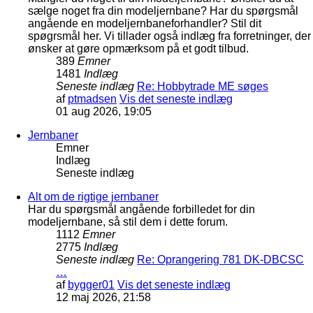
sælge noget fra din modeljernbane? Har du spørgsmål
angående en modeljernbaneforhandler? Stil dit
spøgrsmål her. Vi tillader også indlæg fra forretninger, der
ønsker at gøre opmærksom på et godt tilbud.
389
Emner
1481
Indlæg
Seneste indlæg
Re: Hobbytrade ME søges
af
ptmadsen
Vis det seneste indlæg
01 aug 2026, 19:05
Jernbaner
Emner
Indlæg
Seneste indlæg
Alt om de rigtige jernbaner
Har du spørgsmål angående forbilledet for din
modeljernbane, så stil dem i dette forum.
1112
Emner
2775
Indlæg
Seneste indlæg
Re: Oprangering 781 DK-DBCSC
…
af
bygger01
Vis det seneste indlæg
12 maj 2026, 21:58