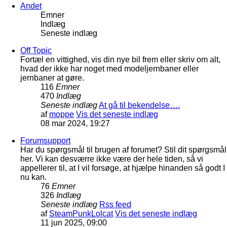
Andet
Emner
Indlæg
Seneste indlæg
Off Topic
Fortæl en vittighed, vis din nye bil frem eller skriv om alt,
hvad der ikke har noget med modeljernbaner eller
jernbaner at gøre.
116
Emner
470
Indlæg
Seneste indlæg
At gå til bekendelse….
af
moppe
Vis det seneste indlæg
08 mar 2024, 19:27
Forumsupport
Har du spørgsmål til brugen af forumet? Stil dit spørgsmål
her. Vi kan desværre ikke være der hele tiden, så vi
appellerer til, at I vil forsøge, at hjælpe hinanden så godt I
nu kan.
76
Emner
326
Indlæg
Seneste indlæg
Rss feed
af
SteamPunkLolcat
Vis det seneste indlæg
11 jun 2025, 09:00