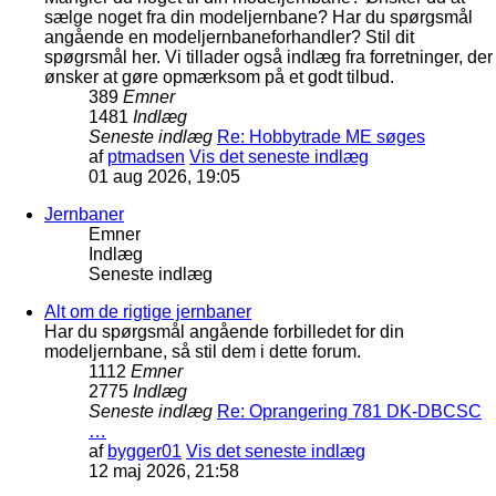
sælge noget fra din modeljernbane? Har du spørgsmål
angående en modeljernbaneforhandler? Stil dit
spøgrsmål her. Vi tillader også indlæg fra forretninger, der
ønsker at gøre opmærksom på et godt tilbud.
389
Emner
1481
Indlæg
Seneste indlæg
Re: Hobbytrade ME søges
af
ptmadsen
Vis det seneste indlæg
01 aug 2026, 19:05
Jernbaner
Emner
Indlæg
Seneste indlæg
Alt om de rigtige jernbaner
Har du spørgsmål angående forbilledet for din
modeljernbane, så stil dem i dette forum.
1112
Emner
2775
Indlæg
Seneste indlæg
Re: Oprangering 781 DK-DBCSC
…
af
bygger01
Vis det seneste indlæg
12 maj 2026, 21:58