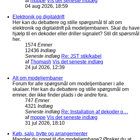
af
moppe
Vis det seneste indlæg
04 aug 2026, 18:59
Elektronik og digitaldrift
Her kan du debattere og stille spørgsmål til alt om
elektronik og digitaldrift på modeljernbanen. Skal du have
hjælp til en dekoder eller driller signalet? Stil dit spørsmål
her.
1574
Emner
12436
Indlæg
Seneste indlæg
Re: JST stik/kabel
af
Thomash
Vis det seneste indlæg
24 jul 2026, 12:39
Alt om modeljernbaner
Forum for alle spørgsmål om modeljernbaner i alle
skalaer. Her kan du debattere og stille spørgsmål om
emner, der ikke finder plads i de andre fora.
747
Emner
4321
Indlæg
Seneste indlæg
Re: Installation af dekoder o…
af
moppe
Vis det seneste indlæg
31 jul 2026, 18:10
Køb, salg, bytte og arrangementer
Mangler du noget til din modeljernbane? Ønsker du at