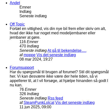
Andet
Emner
Indlæg
Seneste indlæg
Off Topic
Fortæl en vittighed, vis din nye bil frem eller skriv om alt,
hvad der ikke har noget med modeljernbaner eller
jernbaner at gøre.
116
Emner
470
Indlæg
Seneste indlæg
At gå til bekendelse….
af
moppe
Vis det seneste indlæg
08 mar 2024, 19:27
Forumsupport
Har du spørgsmål til brugen af forumet? Stil dit spørgsmål
her. Vi kan desværre ikke være der hele tiden, så vi
appellerer til, at I vil forsøge, at hjælpe hinanden så godt I
nu kan.
76
Emner
326
Indlæg
Seneste indlæg
Rss feed
af
SteamPunkLolcat
Vis det seneste indlæg
11 jun 2025, 09:00