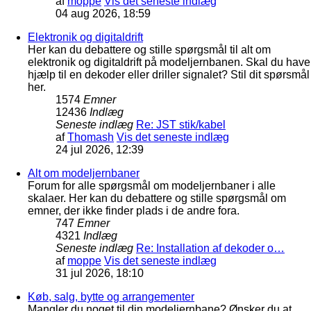
af
moppe
Vis det seneste indlæg
04 aug 2026, 18:59
Elektronik og digitaldrift
Her kan du debattere og stille spørgsmål til alt om
elektronik og digitaldrift på modeljernbanen. Skal du have
hjælp til en dekoder eller driller signalet? Stil dit spørsmål
her.
1574
Emner
12436
Indlæg
Seneste indlæg
Re: JST stik/kabel
af
Thomash
Vis det seneste indlæg
24 jul 2026, 12:39
Alt om modeljernbaner
Forum for alle spørgsmål om modeljernbaner i alle
skalaer. Her kan du debattere og stille spørgsmål om
emner, der ikke finder plads i de andre fora.
747
Emner
4321
Indlæg
Seneste indlæg
Re: Installation af dekoder o…
af
moppe
Vis det seneste indlæg
31 jul 2026, 18:10
Køb, salg, bytte og arrangementer
Mangler du noget til din modeljernbane? Ønsker du at