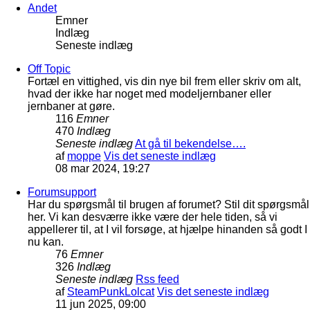
Andet
Emner
Indlæg
Seneste indlæg
Off Topic
Fortæl en vittighed, vis din nye bil frem eller skriv om alt,
hvad der ikke har noget med modeljernbaner eller
jernbaner at gøre.
116
Emner
470
Indlæg
Seneste indlæg
At gå til bekendelse….
af
moppe
Vis det seneste indlæg
08 mar 2024, 19:27
Forumsupport
Har du spørgsmål til brugen af forumet? Stil dit spørgsmål
her. Vi kan desværre ikke være der hele tiden, så vi
appellerer til, at I vil forsøge, at hjælpe hinanden så godt I
nu kan.
76
Emner
326
Indlæg
Seneste indlæg
Rss feed
af
SteamPunkLolcat
Vis det seneste indlæg
11 jun 2025, 09:00