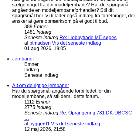
sælge noget fra din modeljernbane? Har du spørgsmål
angående en modeljernbaneforhandler? Stil dit
spøgrsmål her. Vi tillader også indlæg fra forretninger, der
ønsker at gøre opmærksom på et godt tilbud.
389
Emner
1481
Indlæg
Seneste indlæg
Re: Hobbytrade ME søges
af
ptmadsen
Vis det seneste indlæg
01 aug 2026, 19:05
Jernbaner
Emner
Indlæg
Seneste indlæg
Alt om de rigtige jernbaner
Har du spørgsmål angående forbilledet for din
modeljernbane, så stil dem i dette forum.
1112
Emner
2775
Indlæg
Seneste indlæg
Re: Oprangering 781 DK-DBCSC
…
af
bygger01
Vis det seneste indlæg
12 maj 2026, 21:58