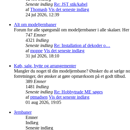
Seneste indlæg
Re: JST stik/kabel
af
Thomash
Vis det seneste indlæg
24 jul 2026, 12:39
Alt om modeljernbaner
Forum for alle spørgsmål om modeljernbaner i alle skalaer. Her 
747
Emner
4321
Indlæg
Seneste indlæg
Re: Installation af dekoder o…
af
moppe
Vis det seneste indlæg
31 jul 2026, 18:10
Køb, salg, bytte og arrangementer
Mangler du noget til din modeljernbane? Ønsker du at sælge nog
forretninger, der ønsker at gøre opmærksom på et godt tilbud.
389
Emner
1481
Indlæg
Seneste indlæg
Re: Hobbytrade ME søges
af
ptmadsen
Vis det seneste indlæg
01 aug 2026, 19:05
Jernbaner
Emner
Indlæg
Seneste indlæg