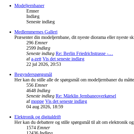
Modeljernbaner
Emner
Indlæg
Seneste indlæg
Medlemmernes Galleri
Præsenter din modeljernbane, dit nyeste diorama eller nyeste sk
296
Emner
2599
Indlæg
Seneste indlæg
Re: Berlin Friedrichstrasse -…
af
a-zett
Vis det seneste indlæg
22 jul 2026, 20:53
Begynderspørgsmål
Her kan du stille alle de spørgsmål om modeljernbaner du mått
556
Emner
4648
Indlæg
Seneste indlæg
Re: Märklin Jernbaneoverkørsel
af
moppe
Vis det seneste indlæg
04 aug 2026, 18:59
Elektronik og digitaldrift
Her kan du debattere og stille spørgsmål til alt om elektronik og 
1574
Emner
12436
Indlæg