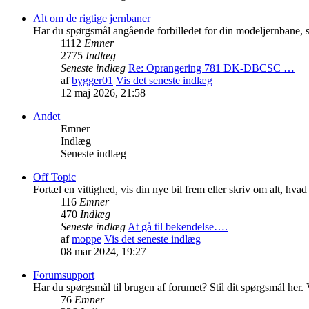
Alt om de rigtige jernbaner
Har du spørgsmål angående forbilledet for din modeljernbane, så
1112
Emner
2775
Indlæg
Seneste indlæg
Re: Oprangering 781 DK-DBCSC …
af
bygger01
Vis det seneste indlæg
12 maj 2026, 21:58
Andet
Emner
Indlæg
Seneste indlæg
Off Topic
Fortæl en vittighed, vis din nye bil frem eller skriv om alt, hva
116
Emner
470
Indlæg
Seneste indlæg
At gå til bekendelse….
af
moppe
Vis det seneste indlæg
08 mar 2024, 19:27
Forumsupport
Har du spørgsmål til brugen af forumet? Stil dit spørgsmål her. V
76
Emner