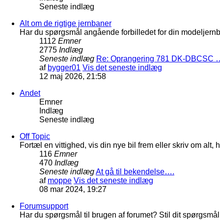
Seneste indlæg
Alt om de rigtige jernbaner
Har du spørgsmål angående forbilledet for din modeljernba
1112
Emner
2775
Indlæg
Seneste indlæg
Re: Oprangering 781 DK-DBCSC 
af
bygger01
Vis det seneste indlæg
12 maj 2026, 21:58
Andet
Emner
Indlæg
Seneste indlæg
Off Topic
Fortæl en vittighed, vis din nye bil frem eller skriv om al
116
Emner
470
Indlæg
Seneste indlæg
At gå til bekendelse….
af
moppe
Vis det seneste indlæg
08 mar 2024, 19:27
Forumsupport
Har du spørgsmål til brugen af forumet? Stil dit spørgsmål h