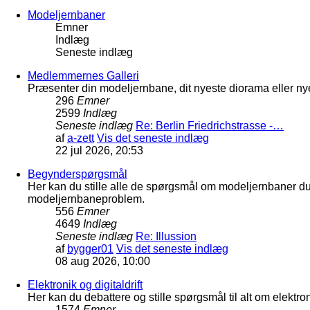
Modeljernbaner
Emner
Indlæg
Seneste indlæg
Medlemmernes Galleri
Præsenter din modeljernbane, dit nyeste diorama eller nye
296
Emner
2599
Indlæg
Seneste indlæg
Re: Berlin Friedrichstrasse -…
af
a-zett
Vis det seneste indlæg
22 jul 2026, 20:53
Begynderspørgsmål
Her kan du stille alle de spørgsmål om modeljernbaner d
modeljernbaneproblem.
556
Emner
4649
Indlæg
Seneste indlæg
Re: Illussion
af
bygger01
Vis det seneste indlæg
08 aug 2026, 10:00
Elektronik og digitaldrift
Her kan du debattere og stille spørgsmål til alt om elektron
1574
Emner