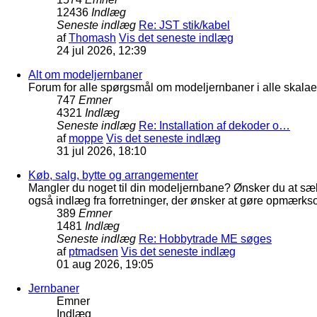
12436
Indlæg
Seneste indlæg
Re: JST stik/kabel
af
Thomash
Vis det seneste indlæg
24 jul 2026, 12:39
Alt om modeljernbaner
Forum for alle spørgsmål om modeljernbaner i alle skalaer
747
Emner
4321
Indlæg
Seneste indlæg
Re: Installation af dekoder o…
af
moppe
Vis det seneste indlæg
31 jul 2026, 18:10
Køb, salg, bytte og arrangementer
Mangler du noget til din modeljernbane? Ønsker du at sæl
også indlæg fra forretninger, der ønsker at gøre opmærkso
389
Emner
1481
Indlæg
Seneste indlæg
Re: Hobbytrade ME søges
af
ptmadsen
Vis det seneste indlæg
01 aug 2026, 19:05
Jernbaner
Emner
Indlæg