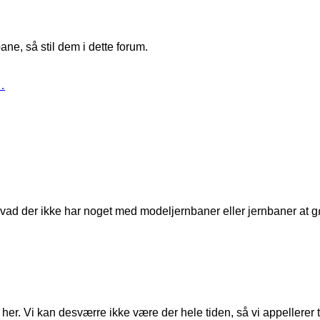
ne, så stil dem i dette forum.
…
t, hvad der ikke har noget med modeljernbaner eller jernbaner at g
er. Vi kan desværre ikke være der hele tiden, så vi appellerer til