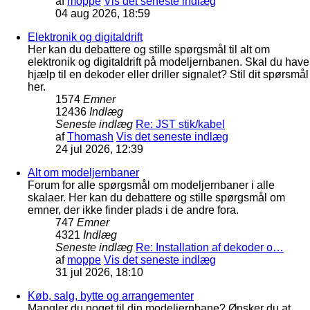
af
moppe
Vis det seneste indlæg
04 aug 2026, 18:59
Elektronik og digitaldrift
Her kan du debattere og stille spørgsmål til alt om
elektronik og digitaldrift på modeljernbanen. Skal du have
hjælp til en dekoder eller driller signalet? Stil dit spørsmål
her.
1574
Emner
12436
Indlæg
Seneste indlæg
Re: JST stik/kabel
af
Thomash
Vis det seneste indlæg
24 jul 2026, 12:39
Alt om modeljernbaner
Forum for alle spørgsmål om modeljernbaner i alle
skalaer. Her kan du debattere og stille spørgsmål om
emner, der ikke finder plads i de andre fora.
747
Emner
4321
Indlæg
Seneste indlæg
Re: Installation af dekoder o…
af
moppe
Vis det seneste indlæg
31 jul 2026, 18:10
Køb, salg, bytte og arrangementer
Mangler du noget til din modeljernbane? Ønsker du at