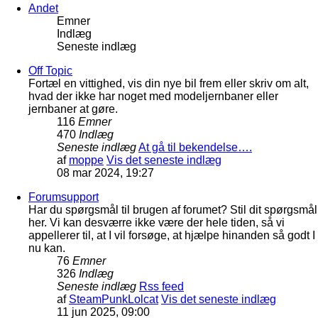
Andet
Emner
Indlæg
Seneste indlæg
Off Topic
Fortæl en vittighed, vis din nye bil frem eller skriv om alt,
hvad der ikke har noget med modeljernbaner eller
jernbaner at gøre.
116
Emner
470
Indlæg
Seneste indlæg
At gå til bekendelse….
af
moppe
Vis det seneste indlæg
08 mar 2024, 19:27
Forumsupport
Har du spørgsmål til brugen af forumet? Stil dit spørgsmål
her. Vi kan desværre ikke være der hele tiden, så vi
appellerer til, at I vil forsøge, at hjælpe hinanden så godt I
nu kan.
76
Emner
326
Indlæg
Seneste indlæg
Rss feed
af
SteamPunkLolcat
Vis det seneste indlæg
11 jun 2025, 09:00