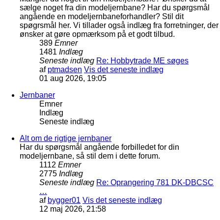
sælge noget fra din modeljernbane? Har du spørgsmål
angående en modeljernbaneforhandler? Stil dit
spøgrsmål her. Vi tillader også indlæg fra forretninger, der
ønsker at gøre opmærksom på et godt tilbud.
389
Emner
1481
Indlæg
Seneste indlæg
Re: Hobbytrade ME søges
af
ptmadsen
Vis det seneste indlæg
01 aug 2026, 19:05
Jernbaner
Emner
Indlæg
Seneste indlæg
Alt om de rigtige jernbaner
Har du spørgsmål angående forbilledet for din
modeljernbane, så stil dem i dette forum.
1112
Emner
2775
Indlæg
Seneste indlæg
Re: Oprangering 781 DK-DBCSC
…
af
bygger01
Vis det seneste indlæg
12 maj 2026, 21:58