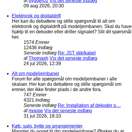
af
bygger01
Vis det seneste indlæg
09 aug 2026, 20:30
Elektronik og digitaldrift
Her kan du debattere og stille spørgsmål til alt om
elektronik og digitaldrift på modeljernbanen. Skal du have
hjælp til en dekoder eller driller signalet? Stil dit spørsmål
her.
1574
Emner
12436
Indlæg
Seneste indlæg
Re: JST stik/kabel
af
Thomash
Vis det seneste indlæg
24 jul 2026, 12:39
Alt om modeljernbaner
Forum for alle spørgsmål om modeljernbaner i alle
skalaer. Her kan du debattere og stille spørgsmål om
emner, der ikke finder plads i de andre fora.
747
Emner
4321
Indlæg
Seneste indlæg
Re: Installation af dekoder o…
af
moppe
Vis det seneste indlæg
31 jul 2026, 18:10
Køb, salg, bytte og arrangementer
Mangler du noget til din modeljernbane? Ønsker du at