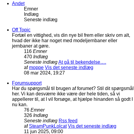
Andet
Emner
Indlæg
Seneste indlæg
Off Topic
Fortæl en vittighed, vis din nye bil frem eller skriv om alt,
hvad der ikke har noget med modeljernbaner eller
jernbaner at gøre.
116
Emner
470
Indlæg
Seneste indlæg
At gå til bekendelse….
af
moppe
Vis det seneste indlæg
08 mar 2024, 19:27
Forumsupport
Har du spørgsmål til brugen af forumet? Stil dit spørgsmål
her. Vi kan desværre ikke være der hele tiden, så vi
appellerer til, at I vil forsøge, at hjælpe hinanden så godt I
nu kan.
76
Emner
326
Indlæg
Seneste indlæg
Rss feed
af
SteamPunkLolcat
Vis det seneste indlæg
11 jun 2025, 09:00