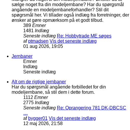
sælge noget fra din modeljernbane? Har du spørgsmål
angående en modeljernbaneforhandler? Stil dit
spøgrsmål her. Vi tillader også indlæg fra forretninger, der
ønsker at gøre opmærksom på et godt tilbud.
389
Emner
1481
Indlæg
Seneste indlæg
Re: Hobbytrade ME søges
af
ptmadsen
Vis det seneste indlæg
01 aug 2026, 19:05
Jernbaner
Emner
Indlæg
Seneste indlæg
Alt om de rigtige jernbaner
Har du spørgsmål angående forbilledet for din
modeljernbane, så stil dem i dette forum.
1112
Emner
2775
Indlæg
Seneste indlæg
Re: Oprangering 781 DK-DBCSC
…
af
bygger01
Vis det seneste indlæg
12 maj 2026, 21:58