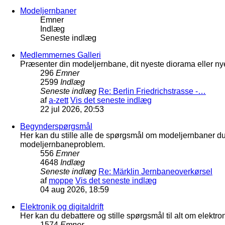
Modeljernbaner
Emner
Indlæg
Seneste indlæg
Medlemmernes Galleri
Præsenter din modeljernbane, dit nyeste diorama eller nye
296
Emner
2599
Indlæg
Seneste indlæg
Re: Berlin Friedrichstrasse -…
af
a-zett
Vis det seneste indlæg
22 jul 2026, 20:53
Begynderspørgsmål
Her kan du stille alle de spørgsmål om modeljernbaner d
modeljernbaneproblem.
556
Emner
4648
Indlæg
Seneste indlæg
Re: Märklin Jernbaneoverkørsel
af
moppe
Vis det seneste indlæg
04 aug 2026, 18:59
Elektronik og digitaldrift
Her kan du debattere og stille spørgsmål til alt om elektron
1574
Emner