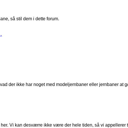
ne, så stil dem i dette forum.
…
t, hvad der ikke har noget med modeljernbaner eller jernbaner at g
er. Vi kan desværre ikke være der hele tiden, så vi appellerer til