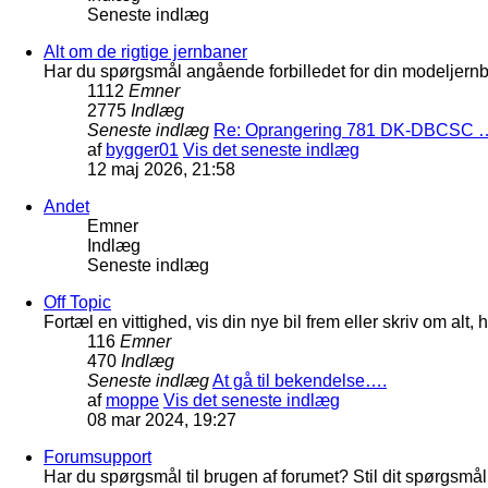
Seneste indlæg
Alt om de rigtige jernbaner
Har du spørgsmål angående forbilledet for din modeljernba
1112
Emner
2775
Indlæg
Seneste indlæg
Re: Oprangering 781 DK-DBCSC 
af
bygger01
Vis det seneste indlæg
12 maj 2026, 21:58
Andet
Emner
Indlæg
Seneste indlæg
Off Topic
Fortæl en vittighed, vis din nye bil frem eller skriv om al
116
Emner
470
Indlæg
Seneste indlæg
At gå til bekendelse….
af
moppe
Vis det seneste indlæg
08 mar 2024, 19:27
Forumsupport
Har du spørgsmål til brugen af forumet? Stil dit spørgsmål h