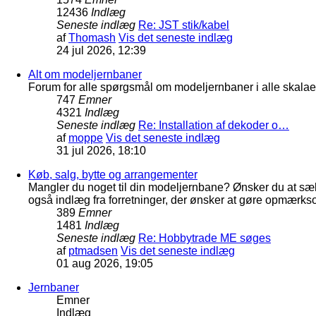
12436
Indlæg
Seneste indlæg
Re: JST stik/kabel
af
Thomash
Vis det seneste indlæg
24 jul 2026, 12:39
Alt om modeljernbaner
Forum for alle spørgsmål om modeljernbaner i alle skalaer
747
Emner
4321
Indlæg
Seneste indlæg
Re: Installation af dekoder o…
af
moppe
Vis det seneste indlæg
31 jul 2026, 18:10
Køb, salg, bytte og arrangementer
Mangler du noget til din modeljernbane? Ønsker du at sæl
også indlæg fra forretninger, der ønsker at gøre opmærkso
389
Emner
1481
Indlæg
Seneste indlæg
Re: Hobbytrade ME søges
af
ptmadsen
Vis det seneste indlæg
01 aug 2026, 19:05
Jernbaner
Emner
Indlæg