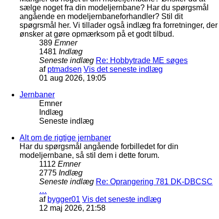
sælge noget fra din modeljernbane? Har du spørgsmål
angående en modeljernbaneforhandler? Stil dit
spøgrsmål her. Vi tillader også indlæg fra forretninger, der
ønsker at gøre opmærksom på et godt tilbud.
389
Emner
1481
Indlæg
Seneste indlæg
Re: Hobbytrade ME søges
af
ptmadsen
Vis det seneste indlæg
01 aug 2026, 19:05
Jernbaner
Emner
Indlæg
Seneste indlæg
Alt om de rigtige jernbaner
Har du spørgsmål angående forbilledet for din
modeljernbane, så stil dem i dette forum.
1112
Emner
2775
Indlæg
Seneste indlæg
Re: Oprangering 781 DK-DBCSC
…
af
bygger01
Vis det seneste indlæg
12 maj 2026, 21:58