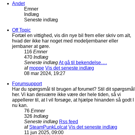
Andet
Emner
Indlæg
Seneste indlæg
Off Topic
Fortæl en vittighed, vis din nye bil frem eller skriv om alt,
hvad der ikke har noget med modeljernbaner eller
jernbaner at gøre.
116
Emner
470
Indlæg
Seneste indlæg
At gå til bekendelse….
af
moppe
Vis det seneste indlæg
08 mar 2024, 19:27
Forumsupport
Har du spørgsmål til brugen af forumet? Stil dit spørgsmål
her. Vi kan desværre ikke være der hele tiden, så vi
appellerer til, at I vil forsøge, at hjælpe hinanden så godt I
nu kan.
76
Emner
326
Indlæg
Seneste indlæg
Rss feed
af
SteamPunkLolcat
Vis det seneste indlæg
11 jun 2025, 09:00