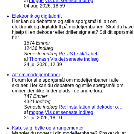
af
moppe
Vis det seneste indlæg
04 aug 2026, 18:59
Elektronik og digitaldrift
Her kan du debattere og stille spørgsmål til alt om
elektronik og digitaldrift på modeljernbanen. Skal du have
hjælp til en dekoder eller driller signalet? Stil dit spørsmål
her.
1574
Emner
12436
Indlæg
Seneste indlæg
Re: JST stik/kabel
af
Thomash
Vis det seneste indlæg
24 jul 2026, 12:39
Alt om modeljernbaner
Forum for alle spørgsmål om modeljernbaner i alle
skalaer. Her kan du debattere og stille spørgsmål om
emner, der ikke finder plads i de andre fora.
747
Emner
4321
Indlæg
Seneste indlæg
Re: Installation af dekoder o…
af
moppe
Vis det seneste indlæg
31 jul 2026, 18:10
Køb, salg, bytte og arrangementer
Mangler du noget til din modeljernbane? Ønsker du at