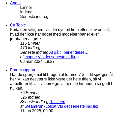
Andet
Emner
Indlæg
Seneste indlæg
Off Topic
Fortæl en vittighed, vis din nye bil frem eller skriv om alt,
hvad der ikke har noget med modeljernbaner eller
jernbaner at gøre.
116
Emner
470
Indlæg
Seneste indlæg
At gå til bekendelse….
af
moppe
Vis det seneste indlæg
08 mar 2024, 19:27
Forumsupport
Har du spørgsmål til brugen af forumet? Stil dit spørgsmål
her. Vi kan desværre ikke være der hele tiden, så vi
appellerer til, at I vil forsøge, at hjælpe hinanden så godt I
nu kan.
76
Emner
326
Indlæg
Seneste indlæg
Rss feed
af
SteamPunkLolcat
Vis det seneste indlæg
11 jun 2025, 09:00