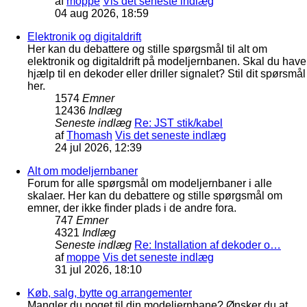
af
moppe
Vis det seneste indlæg
04 aug 2026, 18:59
Elektronik og digitaldrift
Her kan du debattere og stille spørgsmål til alt om
elektronik og digitaldrift på modeljernbanen. Skal du have
hjælp til en dekoder eller driller signalet? Stil dit spørsmål
her.
1574
Emner
12436
Indlæg
Seneste indlæg
Re: JST stik/kabel
af
Thomash
Vis det seneste indlæg
24 jul 2026, 12:39
Alt om modeljernbaner
Forum for alle spørgsmål om modeljernbaner i alle
skalaer. Her kan du debattere og stille spørgsmål om
emner, der ikke finder plads i de andre fora.
747
Emner
4321
Indlæg
Seneste indlæg
Re: Installation af dekoder o…
af
moppe
Vis det seneste indlæg
31 jul 2026, 18:10
Køb, salg, bytte og arrangementer
Mangler du noget til din modeljernbane? Ønsker du at