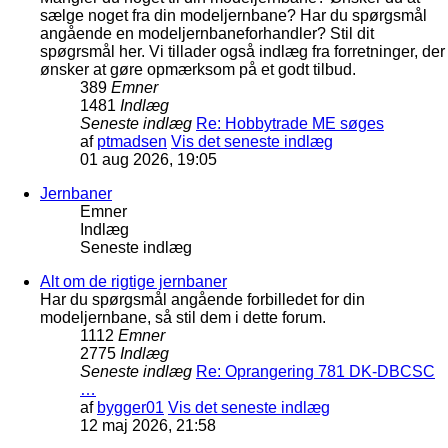
sælge noget fra din modeljernbane? Har du spørgsmål
angående en modeljernbaneforhandler? Stil dit
spøgrsmål her. Vi tillader også indlæg fra forretninger, der
ønsker at gøre opmærksom på et godt tilbud.
389
Emner
1481
Indlæg
Seneste indlæg
Re: Hobbytrade ME søges
af
ptmadsen
Vis det seneste indlæg
01 aug 2026, 19:05
Jernbaner
Emner
Indlæg
Seneste indlæg
Alt om de rigtige jernbaner
Har du spørgsmål angående forbilledet for din
modeljernbane, så stil dem i dette forum.
1112
Emner
2775
Indlæg
Seneste indlæg
Re: Oprangering 781 DK-DBCSC
…
af
bygger01
Vis det seneste indlæg
12 maj 2026, 21:58