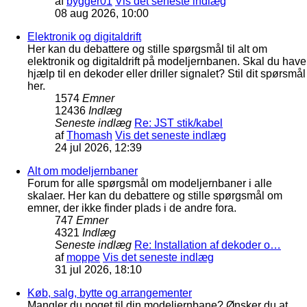
af
bygger01
Vis det seneste indlæg
08 aug 2026, 10:00
Elektronik og digitaldrift
Her kan du debattere og stille spørgsmål til alt om
elektronik og digitaldrift på modeljernbanen. Skal du have
hjælp til en dekoder eller driller signalet? Stil dit spørsmål
her.
1574
Emner
12436
Indlæg
Seneste indlæg
Re: JST stik/kabel
af
Thomash
Vis det seneste indlæg
24 jul 2026, 12:39
Alt om modeljernbaner
Forum for alle spørgsmål om modeljernbaner i alle
skalaer. Her kan du debattere og stille spørgsmål om
emner, der ikke finder plads i de andre fora.
747
Emner
4321
Indlæg
Seneste indlæg
Re: Installation af dekoder o…
af
moppe
Vis det seneste indlæg
31 jul 2026, 18:10
Køb, salg, bytte og arrangementer
Mangler du noget til din modeljernbane? Ønsker du at