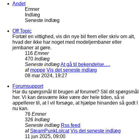
Andet
Emner
Indlæg
Seneste indlæg
Off Topic
Fortæl en vittighed, vis din nye bil frem eller skriv om alt,
hvad der ikke har noget med modeljernbaner eller
jernbaner at gøre.
116
Emner
470
Indlæg
Seneste indlæg
At gå til bekendelse….
af
moppe
Vis det seneste indlæg
08 mar 2024, 19:27
Forumsupport
Har du spørgsmål til brugen af forumet? Stil dit spørgsmål
her. Vi kan desværre ikke være der hele tiden, så vi
appellerer til, at I vil forsøge, at hjælpe hinanden så godt I
nu kan.
76
Emner
326
Indlæg
Seneste indlæg
Rss feed
af
SteamPunkLolcat
Vis det seneste indlæg
11 jun 2025, 09:00