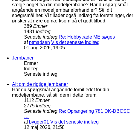
sælge noget fra din modeljernbane? Har du spørgsmål
angående en modeljernbaneforhandler? Stil dit
spøgrsmål her. Vi tillader også indlæg fra forretninger, der
ønsker at gøre opmærksom på et godt tilbud.
389
Emner
1481
Indlæg
Seneste indlæg
Re: Hobbytrade ME søges
af
ptmadsen
Vis det seneste indlæg
01 aug 2026, 19:05
Jernbaner
Emner
Indlæg
Seneste indlæg
Alt om de rigtige jernbaner
Har du spørgsmål angående forbilledet for din
modeljernbane, så stil dem i dette forum.
1112
Emner
2775
Indlæg
Seneste indlæg
Re: Oprangering 781 DK-DBCSC
…
af
bygger01
Vis det seneste indlæg
12 maj 2026, 21:58