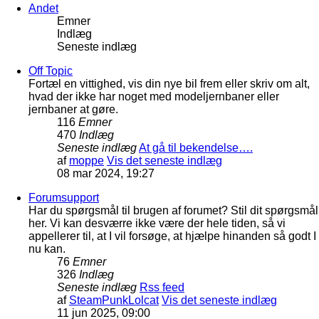
Andet
Emner
Indlæg
Seneste indlæg
Off Topic
Fortæl en vittighed, vis din nye bil frem eller skriv om alt,
hvad der ikke har noget med modeljernbaner eller
jernbaner at gøre.
116
Emner
470
Indlæg
Seneste indlæg
At gå til bekendelse….
af
moppe
Vis det seneste indlæg
08 mar 2024, 19:27
Forumsupport
Har du spørgsmål til brugen af forumet? Stil dit spørgsmål
her. Vi kan desværre ikke være der hele tiden, så vi
appellerer til, at I vil forsøge, at hjælpe hinanden så godt I
nu kan.
76
Emner
326
Indlæg
Seneste indlæg
Rss feed
af
SteamPunkLolcat
Vis det seneste indlæg
11 jun 2025, 09:00