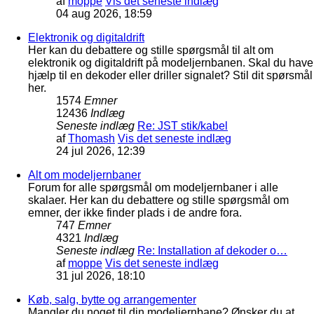
af
moppe
Vis det seneste indlæg
04 aug 2026, 18:59
Elektronik og digitaldrift
Her kan du debattere og stille spørgsmål til alt om
elektronik og digitaldrift på modeljernbanen. Skal du have
hjælp til en dekoder eller driller signalet? Stil dit spørsmål
her.
1574
Emner
12436
Indlæg
Seneste indlæg
Re: JST stik/kabel
af
Thomash
Vis det seneste indlæg
24 jul 2026, 12:39
Alt om modeljernbaner
Forum for alle spørgsmål om modeljernbaner i alle
skalaer. Her kan du debattere og stille spørgsmål om
emner, der ikke finder plads i de andre fora.
747
Emner
4321
Indlæg
Seneste indlæg
Re: Installation af dekoder o…
af
moppe
Vis det seneste indlæg
31 jul 2026, 18:10
Køb, salg, bytte og arrangementer
Mangler du noget til din modeljernbane? Ønsker du at