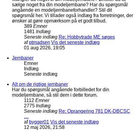
sælge noget fra din modeljernbane? Har du spørgsmål
angående en modeljernbaneforhandler? Stil dit
spøgrsmål her. Vi tillader også indlæg fra forretninger, der
ønsker at gøre opmærksom på et godt tilbud.
389
Emner
1481
Indlæg
Seneste indlæg
Re: Hobbytrade ME søges
af
ptmadsen
Vis det seneste indlæg
01 aug 2026, 19:05
Jernbaner
Emner
Indlæg
Seneste indlæg
Alt om de rigtige jernbaner
Har du spørgsmål angående forbilledet for din
modeljernbane, så stil dem i dette forum.
1112
Emner
2775
Indlæg
Seneste indlæg
Re: Oprangering 781 DK-DBCSC
…
af
bygger01
Vis det seneste indlæg
12 maj 2026, 21:58