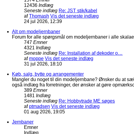
12436
Indlæg
Seneste indlæg
Re: JST stik/kabel
af
Thomash
Vis det seneste indlæg
24 jul 2026, 12:39
Alt om modeljernbaner
Forum for alle spørgsmål om modeljernbaner i alle skalaer
747
Emner
4321
Indlæg
Seneste indlæg
Re: Installation af dekoder o…
af
moppe
Vis det seneste indlæg
31 jul 2026, 18:10
Køb, salg, bytte og arrangementer
Mangler du noget til din modeljernbane? Ønsker du at sæl
også indlæg fra forretninger, der ønsker at gøre opmærkso
389
Emner
1481
Indlæg
Seneste indlæg
Re: Hobbytrade ME søges
af
ptmadsen
Vis det seneste indlæg
01 aug 2026, 19:05
Jernbaner
Emner
Indlæg