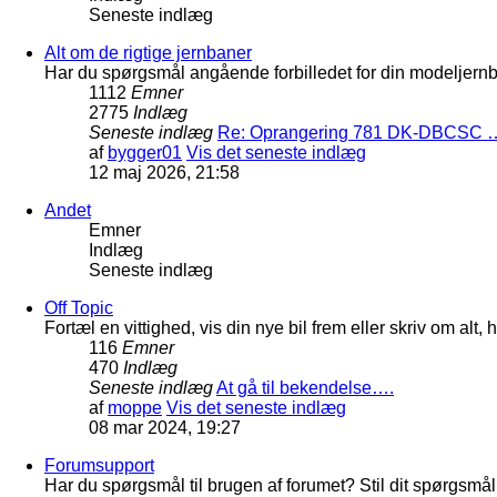
Seneste indlæg
Alt om de rigtige jernbaner
Har du spørgsmål angående forbilledet for din modeljernba
1112
Emner
2775
Indlæg
Seneste indlæg
Re: Oprangering 781 DK-DBCSC 
af
bygger01
Vis det seneste indlæg
12 maj 2026, 21:58
Andet
Emner
Indlæg
Seneste indlæg
Off Topic
Fortæl en vittighed, vis din nye bil frem eller skriv om al
116
Emner
470
Indlæg
Seneste indlæg
At gå til bekendelse….
af
moppe
Vis det seneste indlæg
08 mar 2024, 19:27
Forumsupport
Har du spørgsmål til brugen af forumet? Stil dit spørgsmål h