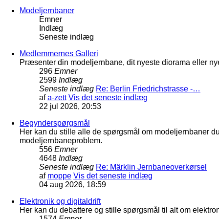
Modeljernbaner
Emner
Indlæg
Seneste indlæg
Medlemmernes Galleri
Præsenter din modeljernbane, dit nyeste diorama eller nye
296
Emner
2599
Indlæg
Seneste indlæg
Re: Berlin Friedrichstrasse -…
af
a-zett
Vis det seneste indlæg
22 jul 2026, 20:53
Begynderspørgsmål
Her kan du stille alle de spørgsmål om modeljernbaner d
modeljernbaneproblem.
556
Emner
4648
Indlæg
Seneste indlæg
Re: Märklin Jernbaneoverkørsel
af
moppe
Vis det seneste indlæg
04 aug 2026, 18:59
Elektronik og digitaldrift
Her kan du debattere og stille spørgsmål til alt om elektron
1574
Emner