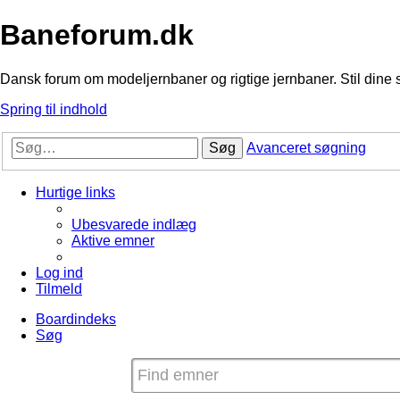
Baneforum.dk
Dansk forum om modeljernbaner og rigtige jernbaner. Stil dine 
Spring til indhold
Søg
Avanceret søgning
Hurtige links
Ubesvarede indlæg
Aktive emner
Log ind
Tilmeld
Boardindeks
Søg