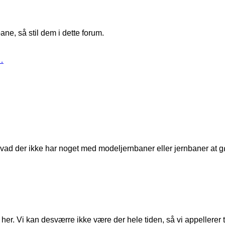
ne, så stil dem i dette forum.
…
t, hvad der ikke har noget med modeljernbaner eller jernbaner at g
er. Vi kan desværre ikke være der hele tiden, så vi appellerer til