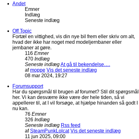
Andet
Emner
Indlæg
Seneste indlæg
Off Topic
Fortæl en vittighed, vis din nye bil frem eller skriv om alt,
hvad der ikke har noget med modeljernbaner eller
jernbaner at gøre.
116
Emner
470
Indlæg
Seneste indlæg
At gå til bekendelse….
af
moppe
Vis det seneste indlæg
08 mar 2024, 19:27
Forumsupport
Har du spørgsmål til brugen af forumet? Stil dit spørgsmål
her. Vi kan desværre ikke være der hele tiden, så vi
appellerer til, at I vil forsøge, at hjælpe hinanden så godt I
nu kan.
76
Emner
326
Indlæg
Seneste indlæg
Rss feed
af
SteamPunkLolcat
Vis det seneste indlæg
11 jun 2025, 09:00