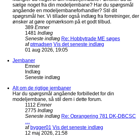
sælge noget fra din modeljernbane? Har du spørgsmål
angående en modeljernbaneforhandler? Stil dit
spøgrsmål her. Vi tillader også indlæg fra forretninger, der
ønsker at gøre opmærksom på et godt tilbud.
389
Emner
1481
Indlæg
Seneste indlæg
Re: Hobbytrade ME søges
af
ptmadsen
Vis det seneste indlæg
01 aug 2026, 19:05
Jernbaner
Emner
Indlæg
Seneste indlæg
Alt om de rigtige jernbaner
Har du spørgsmål angående forbilledet for din
modeljernbane, så stil dem i dette forum.
1112
Emner
2775
Indlæg
Seneste indlæg
Re: Oprangering 781 DK-DBCSC
…
af
bygger01
Vis det seneste indlæg
12 maj 2026, 21:58