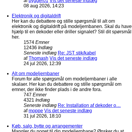
af
bygger01
Vis det seneste indlæg
08 aug 2026, 14:23
Elektronik og digitaldrift
Her kan du debattere og stille spørgsmål til alt om
elektronik og digitaldrift på modeljernbanen. Skal du have
hjælp til en dekoder eller driller signalet? Stil dit spørsmål
her.
1574
Emner
12436
Indlæg
Seneste indlæg
Re: JST stik/kabel
af
Thomash
Vis det seneste indlæg
24 jul 2026, 12:39
Alt om modeljernbaner
Forum for alle spørgsmål om modeljernbaner i alle
skalaer. Her kan du debattere og stille spørgsmål om
emner, der ikke finder plads i de andre fora.
747
Emner
4321
Indlæg
Seneste indlæg
Re: Installation af dekoder o…
af
moppe
Vis det seneste indlæg
31 jul 2026, 18:10
Køb, salg, bytte og arrangementer
Mangler du noget til din modeljernbane? Ønsker du at