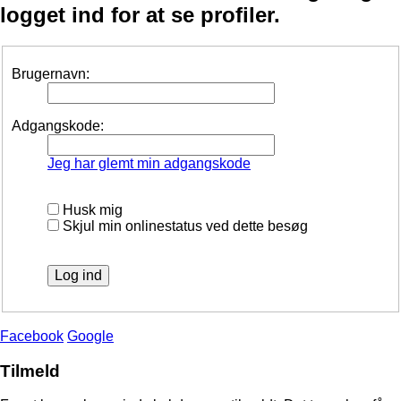
logget ind for at se profiler.
Brugernavn:
Adgangskode:
Jeg har glemt min adgangskode
Husk mig
Skjul min onlinestatus ved dette besøg
Facebook
Google
Tilmeld