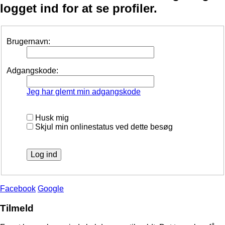
logget ind for at se profiler.
Brugernavn:
Adgangskode:
Jeg har glemt min adgangskode
Husk mig
Skjul min onlinestatus ved dette besøg
Facebook
Google
Tilmeld