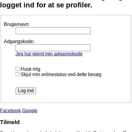
logget ind for at se profiler.
Brugernavn:
Adgangskode:
Jeg har glemt min adgangskode
Husk mig
Skjul min onlinestatus ved dette besøg
Facebook
Google
Tilmeld