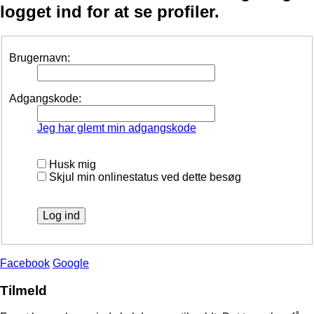
logget ind for at se profiler.
Brugernavn:
Adgangskode:
Jeg har glemt min adgangskode
Husk mig
Skjul min onlinestatus ved dette besøg
Facebook
Google
Tilmeld