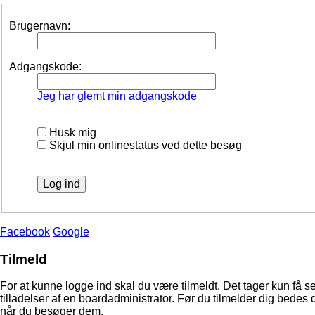
Brugernavn:
Adgangskode:
Jeg har glemt min adgangskode
Husk mig
Skjul min onlinestatus ved dette besøg
Facebook
Google
Tilmeld
For at kunne logge ind skal du være tilmeldt. Det tager kun få s
tilladelser af en boardadministrator. Før du tilmelder dig bedes 
når du besøger dem.